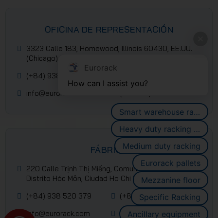
OFICINA DE REPRESENTACIÓN
3323 Calle 183, Homewood, Illinois 60430, EE.UU.
(Chicago)
Eurorack
(+84) 938 520 379
(+84) 2839 953 088
How can I assist you?
info@eurorack.com
(+84-28) 399 55 911
Smart warehouse racking systems
Heavy duty racking systems
Medium duty racking
FÁBRICA
Eurorack pallets
220 Calle Trịnh Thị Miếng, Comuna Thới Tam Môn,
Distrito Hóc Môn, Ciudad Ho Chi Minh, Vietnam
Mezzanine floor
(+84) 938 520 379
(+84) 2839 953 088
Specific Racking
info@eurorack.com
(+84-28) 399 55 911
Ancillary equipment