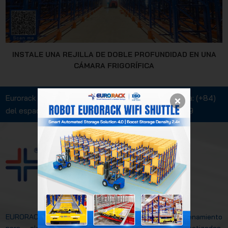
INSTALE UNA REJILLA DE DOBLE PROFUNDIDAD EN UNA
CÁMARA FRIGORÍFICA
Eurorack - Solución de optimización
Línea directa:
(+84)
del espacio de almacén
938 520 379
EURORACK MECHANICAL JSC
EURORACK es una marca líder en soluciones de almacenamiento
para almacenes, incluyendo estanterías automatizadas,