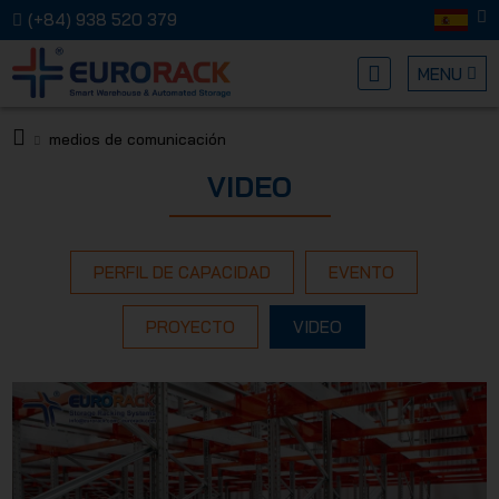
(+84) 938 520 379
MENU
medios de comunicación
EURORA
VIDEO
PERFIL DE CAPACIDAD
EVENTO
PROYECTO
VIDEO
MECHANI