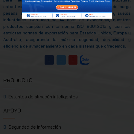
estanterías shuttle, estanterías móviles, estanterías de carga
pesada, estanterías de carga media, palets de acero y suelos
industriales. Con más de 14 años de experiencia, nuestros
productos cumplen con la norma ISO 9001:2015 y con las
estrictas normas de exportación para Estados Unidos, Europa y
Australia, asegurando la máxima seguridad, durabilidad y
eficiencia de almacenamiento en cada sistema que ofrecemos.
PRODUCTO
Estantes de almacén inteligentes
APOYO
Seguridad de información