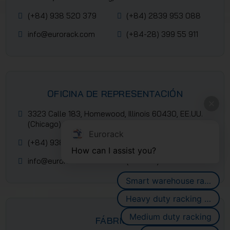
(+84) 938 520 379
(+84) 2839 953 088
info@eurorack.com
(+84-28) 399 55 911
OFICINA DE REPRESENTACIÓN
3323 Calle 183, Homewood, Illinois 60430, EE.UU.
(Chicago)
Eurorack
(+84) 938 520 379
(+84) 2839 953 088
How can I assist you?
info@eurorack.com
(+84-28) 399 55 911
Smart warehouse racking systems
Heavy duty racking systems
Medium duty racking
FÁBRICA