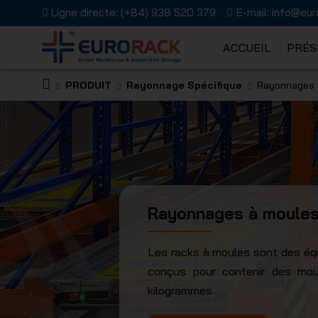
Ligne directe:
(+84) 938 520 379
E-mail:
info@eur
ACCUEIL
PRÉS
PRODUIT
Rayonnage Spécifique
Rayonnages 
EURORAC
Rayonnages à moule
JSC
Les racks à moules sont des équ
conçus pour contenir des moul
kilogrammes.