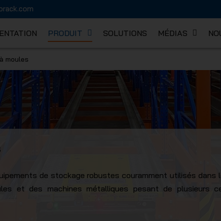
orack.com
ENTATION
PRODUIT
SOLUTIONS
MÉDIAS
NO
à moules
K MECHA
s
ipements de stockage robustes couramment utilisés dans les
es et des machines métalliques pesant de plusieurs cen