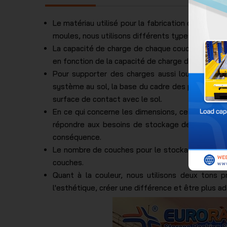
Le matériau utilisé pour la fabrication des pièce
moules, nous utilisons différents types d'acier 
La capacité de charge de chaque couche d'étagè
en fonction de la capacité de charge demandée par
Pour supporter des charges aussi lourdes, grâ
système au sol, la base du cadre des pieds est 
surface de contact avec le sol.
En ce qui concerne les dimensions, ce modèle a 
répondre aux besoins de stockage de chaque ent
conséquence.
Le nombre de couches pour le stockage des marc
couches.
Quant à la couleur, nous utilisons deux tons p
l'esthétique, créer une différence et être plus a