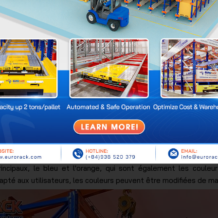
s détaillées est fabriqué à partir de fer et d'acier importés de
(tels que SS400, acier carré, etc.) provenant d'unités leaders e
re peut accueillir des articles pesant de 500 à 5 000 kg. De p
 les clients, ce qui est obtenu en sélectionnant l'épaisseur du 
ce aux pieds du cadre conçus pour être pressés et pliés en f
également équipée d'un pied amovible séparé avec une plaque d
une hauteur standard allant jusqu'à 8 m, une profondeur de 2 m 
reprise et pour être compatibles avec la zone d'entrepôt, le
handises dans le rack de moulage peut être conçu pour avoir 3 
rincipaux, le bleu et l'orange, qui sont également les couleu
dapté aux utilisateurs, les couleurs peuvent être modifiées de m