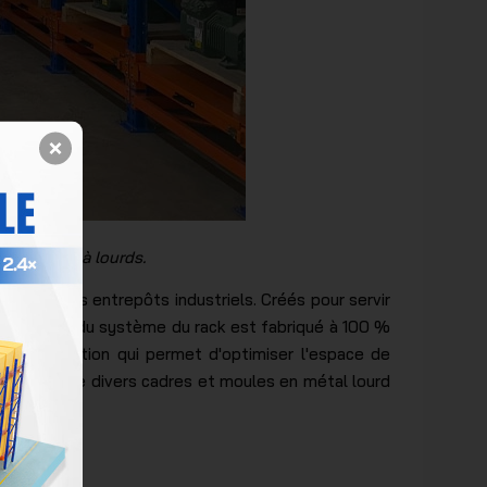
ds moyens à lourds.
 dans les entrepôts industriels. Créés pour servir
 l'ensemble du système du rack est fabriqué à 100 %
 une solution qui permet d'optimiser l'espace de
stockage de divers cadres et moules en métal lourd