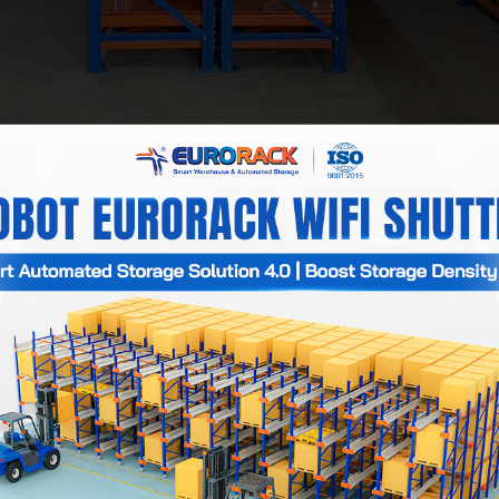
 sont utilisés pour stocker des moules métalliques allant de poi
l s'agit d'équipements de stockage robustes couramment utilisés
 centaines à plusieurs milliers de kilogrammes, pour y parvenir,
les racks de stockage de moules sont également connus comme
 plateaux coulissants flexibles à chaque niveau, permettant le 
nnages à moules