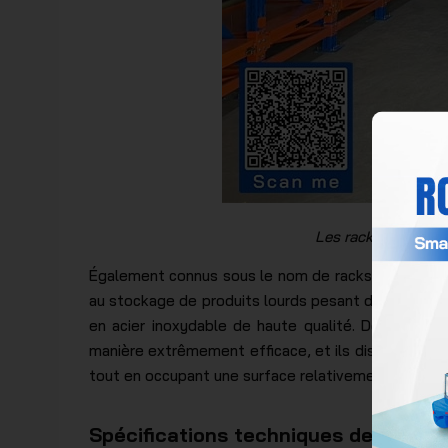
Les racks à moules
Également connus sous le nom de racks à moules, i
au stockage de produits lourds pesant de plusieurs
en acier inoxydable de haute qualité. De plus, 
manière extrêmement efficace, et ils disposent de
tout en occupant une surface relativement petite.
Spécifications techniques des rayo