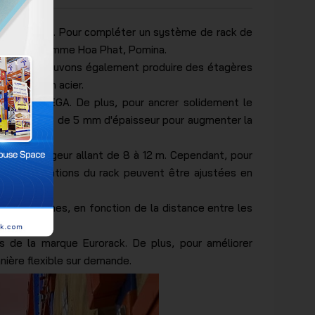
 haute qualité. Pour compléter un système de rack de
t réputées comme Hoa Phat, Pomina.
lus, nous pouvons également produire des étagères
matériau en acier.
orme d'OMEGA. De plus, pour ancrer solidement le
'acier plate de 5 mm d'épaisseur pour augmenter la
et une largeur allant de 8 à 12 m. Cependant, pour
s spécifications du rack peuvent être ajustées en
à 7 couches, en fonction de la distance entre les
rs de la marque Eurorack. De plus, pour améliorer
anière flexible sur demande.