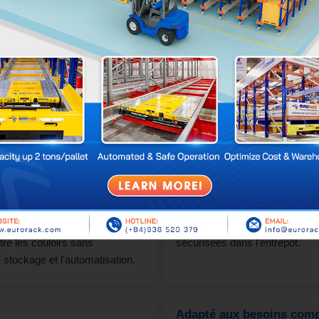
ent les personnes et les obstacles, garantissant un fonctionn
ck peut être facilement intégré à d'autres solutions d'automati
t ainsi une chaîne logistique entièrement automatisée.
atre directions Eurorack
ctions
Grande vitesse et précisi
ck est conçu pour se déplacer
Le système fonctionne à une vi
 l'avant, l'arrière, la gauche et
positionnement de deux millimè
tre les couloirs sans
sécurisées dans l'entrepôt.
 stockage et l'automatisation.
Adapté aux besoins com