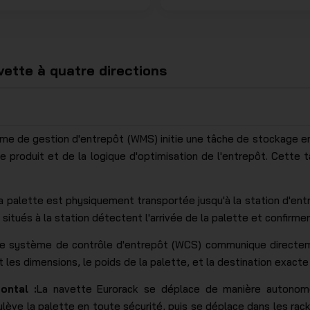
vette à quatre directions
me de gestion d'entrepôt (WMS) initie une tâche de stockage en
e produit et de la logique d'optimisation de l'entrepôt. Cette
a palette est physiquement transportée jusqu'à la station d'entré
itués à la station détectent l'arrivée de la palette et confirment
e système de contrôle d'entrepôt (WCS) communique directeme
es dimensions, le poids de la palette, et la destination exacte 
ontal :
La navette Eurorack se déplace de manière autonome
lève la palette en toute sécurité, puis se déplace dans les rack