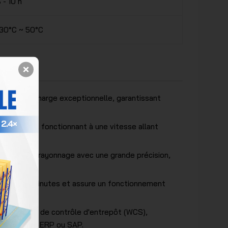
 - 10 h
30°C ~ 50°C
pacité de charge exceptionnelle, garantissant
à 2 000 kg, fonctionnant à une vitesse allant
 niveaux de rayonnage avec une grande précision,
oins de 90 minutes et assure un fonctionnement
 un système de contrôle d'entrepôt (WCS),
les systèmes ERP ou SAP.