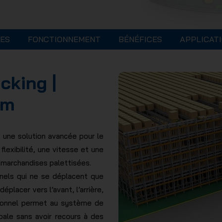
ES
FONCTIONNEMENT
BÉNÉFICES
APPLICAT
cking |
em
 une solution avancée pour le
lexibilité, une vitesse et une
 marchandises palettisées.
nels qui ne se déplacent que
placer vers l’avant, l’arrière,
tionnel permet au système de
pale sans avoir recours à des