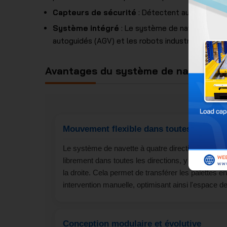
Capteurs de sécurité
: Détectent automatiquem
Système intégré
: Le système de navette Eurora
autoguidés (AGV) et les robots industriels, créan
Avantages du système de navette qu
Mouvement flexible dans toutes les dire
Le système de navette à quatre directions Eurora
librement dans toutes les directions, y compris vers
la droite. Cela permet de transférer les palettes en
intervention manuelle, optimisant ainsi l'espace de
Conception modulaire et évolutive