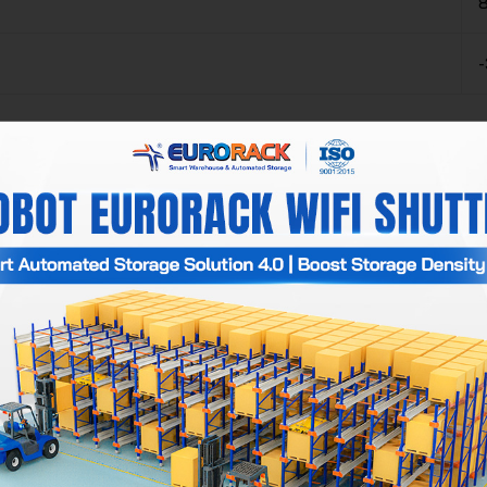
8
-
uatre directions Eurorack
riqués en acier de haute qualité, ces composants offrent une ca
ble du système.
t intelligent capable de manipuler des palettes pesant de 1 500 
rt rapide et sécurisé des palettes.
e automatique qui transfère la navette et les palettes entre les
chandises.
ar des batteries lithium, elle permet une recharge rapide en m
 heures en entrepôt standard.
 Intègre un système intelligent de gestion d'entrepôt (WMS) et
igation efficace de la navette, et une connectivité fluide avec 