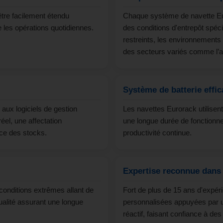
tre facilement étendu
Chaque système de navette Eur
 les opérations quotidiennes.
des conditions d'entrepôt spéci
restreints, les environnements 
des secteurs variés comme l’agr
Système de batterie effic
ux logiciels de gestion
Les navettes Eurorack utilisent 
éel, une affectation
une longue durée de fonctionn
ace des stocks.
productivité continue.
Expertise reconnue dans 
onditions extrêmes allant de
Fort de plus de 15 ans d'expéri
alité assurant une longue
personnalisées appuyées par un
réactif, faisant confiance à de