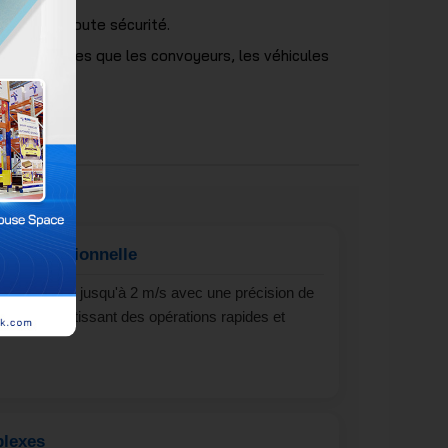
ement en toute sécurité.
sation telles que les convoyeurs, les véhicules
on exceptionnelle
tesse allant jusqu'à 2 m/s avec une précision de
tres, garantissant des opérations rapides et
plexes