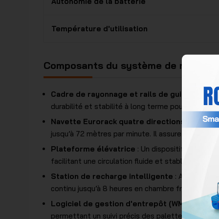
Autonomie de la batterie
Température d'utilisation
Composants du système de navette q
Cadre de rayonnage et rails de guidage
: Fab
durabilité et stabilité à long terme pour l’ensem
Navette Eurorack quatre directions
: Un robo
jusqu’à 72 mètres par minute. Il assure un transpo
Plateforme élévatrice
: Un dispositif de levag
facilitant une circulation fluide et stable des mar
Station de recharge intelligente
: Alimentée p
continu jusqu’à 8 heures en chambre froide et 10
Logiciel de gestion d'entrepôt (WMS/WCS)
:
permettant un suivi précis des palettes, une nav