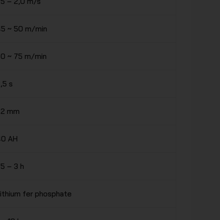
,5 – 2,0 m/s
5 ~ 50 m/min
0 ~ 75 m/min
,5 s
±2 mm
40 AH
,5 – 3 h
ithium fer phosphate