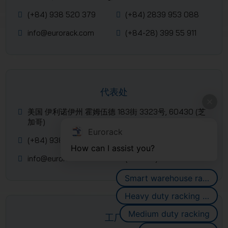
(+84) 938 520 379
(+84) 2839 953 088
info@eurorack.com
(+84-28) 399 55 911
代表处
美国 伊利诺伊州 霍姆伍德 183街 3323号, 60430 (芝
加哥)
Eurorack
(+84) 938 520 379
(+84) 2839 953 088
How can I assist you?
info@eurorack.com
(+84-28) 399 55 911
Smart warehouse racking systems
Heavy duty racking systems
Medium duty racking
工厂