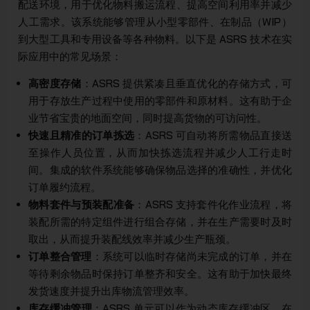
配送环境，用于优化物料搬运流程、提高空间利用率并减少
人工需求。该系统能够管理从小型零部件、在制品（WIP）
到大型工具和专用设备等各种物料。以下是 ASRS 技术在实
际应用中的常见场景：
高密度存储
：ASRS 提供紧凑且垂直优化的存储方式，可
用于存放生产过程中使用的零部件和原材料。这有助于企
业节省宝贵的地面空间，同时提高货物的可访问性。
快速且精准的订单拣选
：ASRS 可自动将所需物品直接送
至操作人员位置，从而加快拣选流程并减少人工行走时
间。集成的软件系统能够确保物品选择的准确性，并优化
订单履约流程。
物料套件与预装配准备
：ASRS 支持套件化作业流程，将
装配所需的特定组件进行组合存储，并在生产需要时及时
取出，从而提升装配线效率并减少生产瓶颈。
订单整合管理
：系统可以临时存储尚未完成的订单，并在
等待剩余物品时保持订单整齐和安全。这有助于加快最终
发货速度并提升出库物流管理效率。
库存缓冲管理
：ASRS 单元可以作为动态库存缓冲区，在