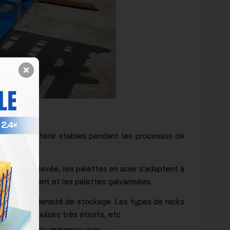
r Eurorack
our les maintenir stables pendant les processus de
la sécurité.
 de charge élevée, les palettes en acier s'adaptent à
ostatiquement et les palettes galvanisées.
lement la densité de stockage. Les types de racks
inu et à couloirs très étroits, etc.