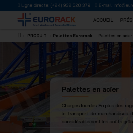
Ligne directe:
(+84) 938 520 379
E-mail:
info@eur
ACCUEIL
PRÉS
PRODUIT
Palettes Eurorack
Palettes en acier
EURORAC
Palettes en acier
JSC
Charges lourdes En plus des rayo
le transport de marchandises da
considérablement les coûts grâce