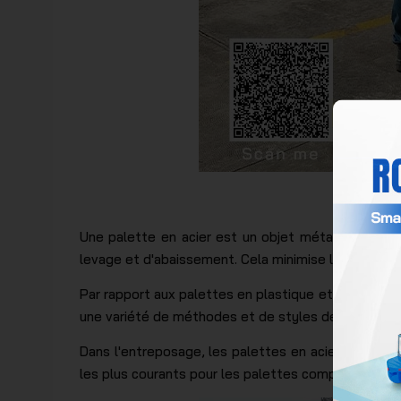
Découvrez
Une palette en acier est un objet métallique plat
levage et d'abaissement. Cela minimise le risque d
Par rapport aux palettes en plastique et en bois, le
une variété de méthodes et de styles de levage. Le
Dans l'entreposage, les palettes en acier sont c
les plus courants pour les palettes comprennent les 