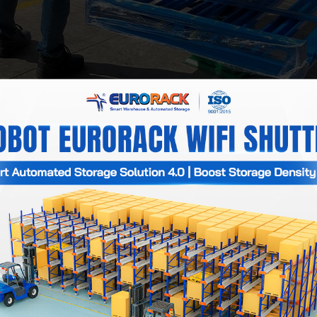
 quelques caractéristiques exceptionnelles des palettes en acie
 utilisé pour sécuriser les marchandises dans le stockage et p
e déplacement ou de chute des marchandises, garantissant ainsi 
s palettes en acier sont plus durables. En plus de leur capacité
s palettes les plus populaires sont les palettes peintes électr
ombinées à différents types de racks pour augmenter considérab
racks sélectifs, à double profondeur, à accumulation, à flux cont