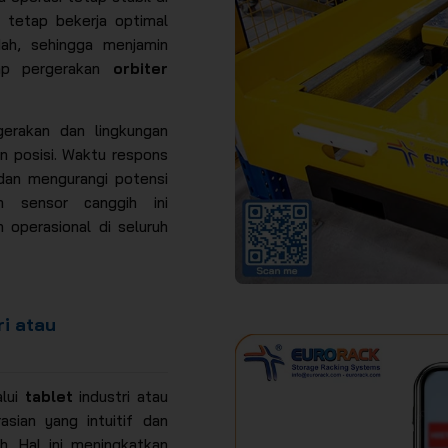
i tetap bekerja optimal
ah, sehingga menjamin
iap pergerakan
orbiter
erakan dan lingkungan
n posisi. Waktu respons
dan mengurangi potensi
m sensor canggih ini
 operasional di seluruh
ri atau
alui
tablet
industri atau
sian yang intuitif dan
. Hal ini meningkatkan