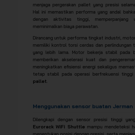
menjaga pergerakan pallet yang presisi selama
Hal ini memastikan performa yang andal bahka
dengan aktivitas tinggi, memperpanjang 
meminimalkan biaya perawatan.
Dirancang untuk performa tingkat industri, mot
memiliki kontrol torsi cerdas dan perlindungan
yang lebih lama. Motor bekerja stabil pada b
memberikan akselerasi kuat dan pengereman 
meningkatkan efisiensi energi sekaligus memas
tetap stabil pada operasi berfrekuensi tingg
pallet
.
Menggunakan sensor buatan Jerman
Dilengkapi dengan sensor presisi tinggi yan
Eurorack WiFi Shuttle
mampu mendeteksi ha
menentukan posisi dengan presisi, serta menjaga