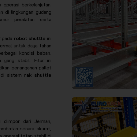
 operasi berkelanjutan.
n di lingkungan gudang
umur peralatan serta
or pada
robot shuttle
ini
 termal untuk daya tahan
erbagai kondisi beban,
yang stabil. Fitur ini
tikan penanganan pallet
i di sistem
rak shuttle
g diimpor dari Jerman,
mbatan secara akurat,
 operasi tetap stabil di