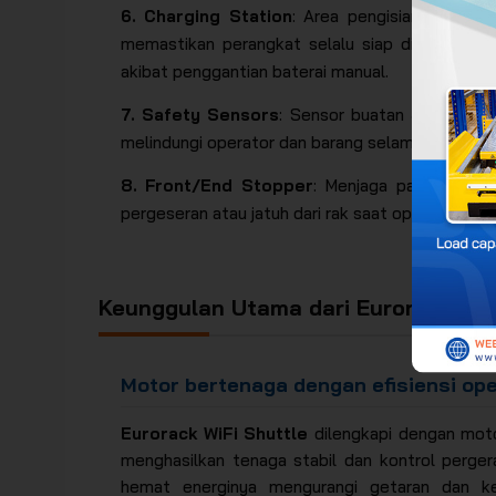
6. Charging Station
: Area pengisian baterai
memastikan perangkat selalu siap digunakan 
akibat penggantian baterai manual.
7. Safety Sensors
: Sensor buatan Jerman y
melindungi operator dan barang selama proses p
8. Front/End Stopper
: Menjaga pallet teta
pergeseran atau jatuh dari rak saat operasi berke
Keunggulan Utama dari Eurorack Wifi
Motor bertenaga dengan efisiensi ope
Eurorack WiFi Shuttle
dilengkapi dengan motor
menghasilkan tenaga stabil dan kontrol perger
hemat energinya mengurangi getaran dan ke