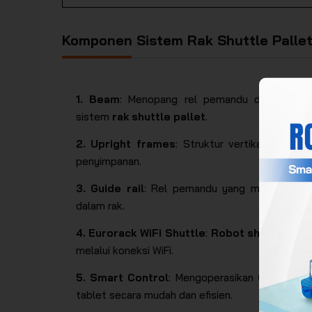
Komponen Sistem Rak Shuttle Pallet
1. Beam
: Menopang rel pemandu dan menghu
sistem
rak shuttle pallet
.
2. Upright frames
: Struktur vertikal utama
penyimpanan.
3. Guide rail
: Rel pemandu yang mengarahka
dalam rak.
4. Eurorack WiFi Shuttle
:
Robot shuttle
peng
melalui koneksi WiFi.
5. Smart Control
: Mengoperasikan
Orbiter s
tablet secara mudah dan efisien.