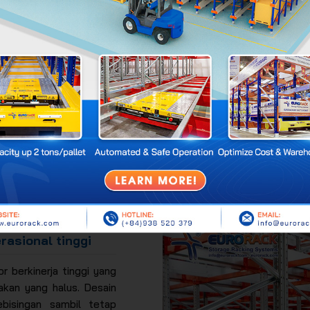
 otomatis untuk
robot shuttle
,
serta meminimalkan waktu henti
ang mendeteksi hambatan untuk
ergerakan.
p pada posisinya dan mencegah
cepatan tinggi.
 Shuttle
rasional tinggi
 berkinerja tinggi yang
akan yang halus. Desain
bisingan sambil tetap