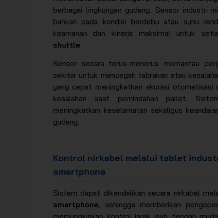
berbagai lingkungan gudang. Sensor industri in
bahkan pada kondisi berdebu atau suhu rend
keamanan dan kinerja maksimal untuk set
shuttle
.
Sensor secara terus-menerus memantau perg
sekitar untuk mencegah tabrakan atau kesalaha
yang cepat meningkatkan akurasi otomatisasi 
kesalahan saat pemindahan pallet. Siste
meningkatkan keselamatan sekaligus keandalan
gudang.
Kontrol nirkabel melalui tablet indust
smartphone
Sistem dapat dikendalikan secara nirkabel mel
smartphone
, sehingga memberikan pengopera
memungkinkan kontrol jarak jauh dengan mudah