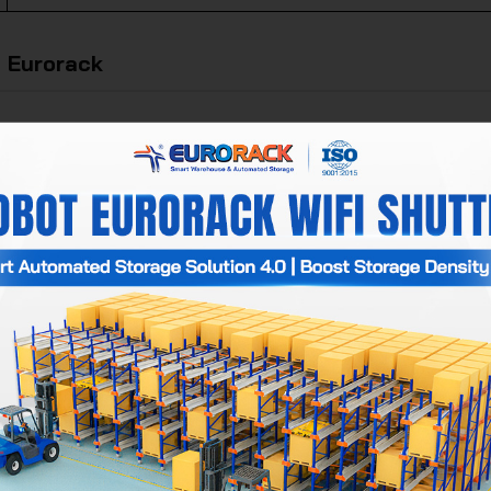
 Eurorack
bungkan rangka vertikal pada
 yang menopang keseluruhan rak
n pergerakan
robot shuttle
di
angkut pallet yang dikendalikan
huttle
melalui smartphone atau