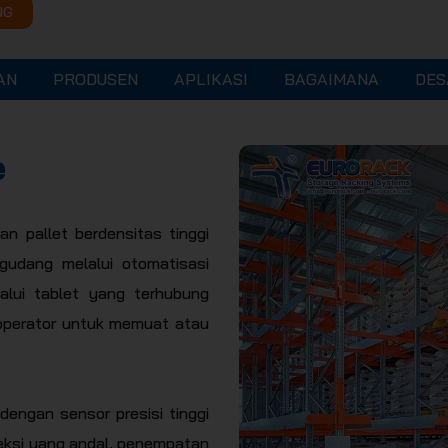
NG
AN
PRODUSEN
APLIKASI
BAGAIMANA
DES
e
n pallet berdensitas tinggi
gudang melalui otomatisasi
lalui tablet yang terhubung
i operator untuk memuat atau
dengan sensor presisi tinggi
teksi yang andal, penempatan