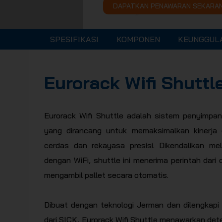
DAPATKAN PENAWARAN SEKARA
SPESIFIKASI
KOMPONEN
KEUNGGUL
Eurorack Wifi Shuttl
Eurorack Wifi Shuttle adalah sistem penyimpana
yang dirancang untuk memaksimalkan kinerja 
cerdas dan rekayasa presisi. Dikendalikan me
dengan WiFi, shuttle ini menerima perintah dar
mengambil pallet secara otomatis.
Dibuat dengan teknologi Jerman dan dilengkapi 
dari SICK, Eurorack Wifi Shuttle menawarkan de