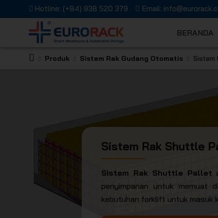
Hotline:
(+84) 938 520 379
Email:
info@eurorack.
BERANDA
Produk
Sistem Rak Gudang Otomatis
Sistem 
EURORAC
Sistem Rak Shuttle P
Sistem Rak Shuttle Pallet
a
penyimpanan untuk memuat da
kebutuhan forklift untuk masuk 