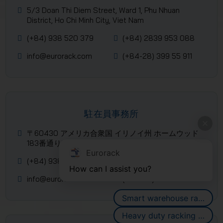
5/3 Doan Thi Diem Street, Ward 1, Phu Nhuan
District, Ho Chi Minh City, Viet Nam
(+84) 938 520 379
(+84) 2839 953 088
info@eurorack.com
(+84-28) 399 55 911
駐在員事務所
〒60430 アメリカ合衆国 イリノイ州 ホームウッド
183番通り 3323 (シカゴ)
Eurorack
(+84) 938 520 379
(+84) 2839 953 088
How can I assist you?
info@eurorack.com
(+84-28) 399 55 911
Smart warehouse racking systems
Heavy duty racking systems