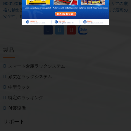
9001:2015基準を満たし、米国、ヨーロッパ、オーストラリアの厳
格な輸出基準に準拠しており、提供するすべてのシステムで最高の
安全性、耐久性、保管効率を保証します。
製品
スマート倉庫ラックシステム
頑丈なラックシステム
中型ラック
特定のラッキング
付帯設備
サポート