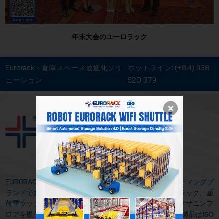
年末大会のユーロラック
Eurorack - 倉庫スペース最適化ソリ
ホットライン:
(+84) 938
ューション
520 379
EURORACKメカニカルJSC
EURORACKは、倉庫用ストレージソリューションのリーディングブ
ランドであり、自動ラック、シャトルラック、モバイルラック、重
荷重ラック、中荷重ラック、スチールパレット、産業用メザニンフ
ロアを提供しています。14年以上の経験を持ち、当社の製品はISO