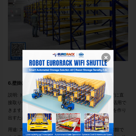
床あたり 200kg を超える本用の中型棚
6.壁掛けスチール棚
説明: ドリルで穴を開けてボルトで固定することで壁に直
接取り付けます。床面積を節約し、高さを最大限に活用で
きます。また、図書館に快適で風通しの良い雰囲気を作り
出すために芸術的にデザインすることもできます。
用途: スペースが限られているオフィス、家庭、図書館で