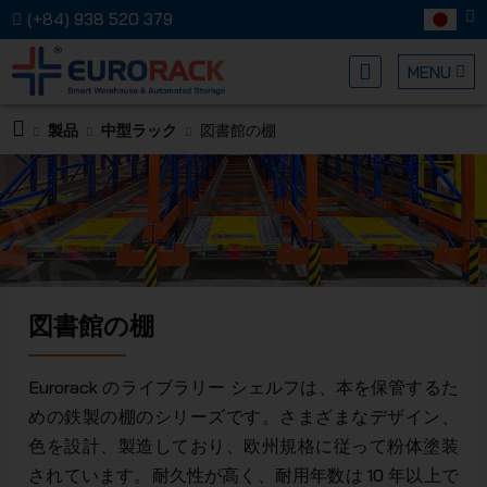
(+84) 938 520 379
MENU
製品
中型ラック
図書館の棚
EURORA
図書館の棚
メカニカ
Eurorack のライブラリー シェルフは、本を保管するた
めの鉄製の棚のシリーズです。さまざまなデザイン、
色を設計、製造しており、欧州規格に従って粉体塗装
されています。耐久性が高く、耐用年数は 10 年以上で