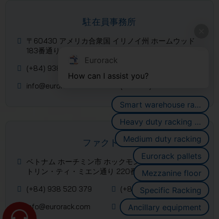
駐在員事務所
〒60430 アメリカ合衆国 イリノイ州 ホームウッド
183番通り 3323 (シカゴ)
Eurorack
(+84) 938 520 379
(+84) 2839 953 088
How can I assist you?
info@eurorack.com
(+84-28) 399 55 911
Smart warehouse racking systems
Heavy duty racking systems
Medium duty racking
ファクトリー
Eurorack pallets
ベトナム ホーチミン市 ホックモン郡 トイタムモン社
トリン・ティ・ミエン通り 220番
Mezzanine floor
(+84) 938 520 379
(+84) 2839 953 088
Specific Racking
info@eurorack.com
(+84-28) 399 55 911
Ancillary equipment