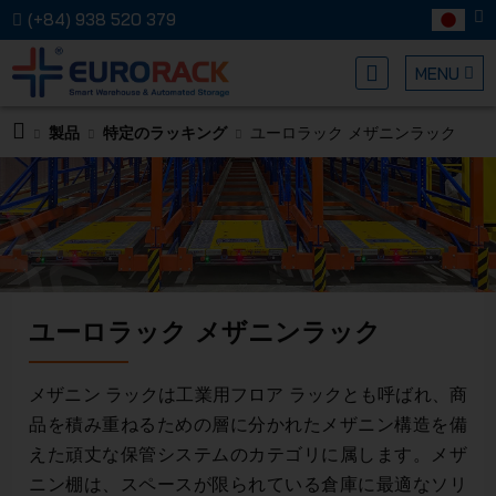
(+84) 938 520 379
MENU
製品
特定のラッキング
ユーロラック メザニンラック
EURORA
ユーロラック メザニンラック
メカニカ
メザニン ラックは工業用フロア ラックとも呼ばれ、商
品を積み重ねるための層に分かれたメザニン構造を備
えた頑丈な保管システムのカテゴリに属します。メザ
ニン棚は、スペースが限られている倉庫に最適なソリ