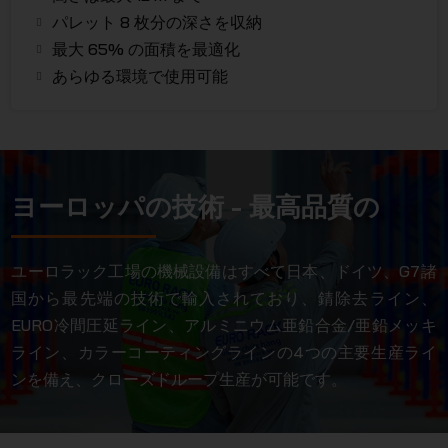
パレット 8 枚分の深さを収納
最大 65% の面積を最適化
あらゆる環境で使用可能
ヨーロッパの技術 - 最高品質の
ユーロラック工場の機械設備はすべて日本、ドイツ、G7諸
国から最先端の技術で輸入されており、錆除去ライン、
EURO冷間圧延ライン、アルミニウム亜鉛合金/亜鉛メッキ
ライン、カラーコーティングラインの4つの主要生産ライ
ンを備え、クローズドループ生産が可能です。