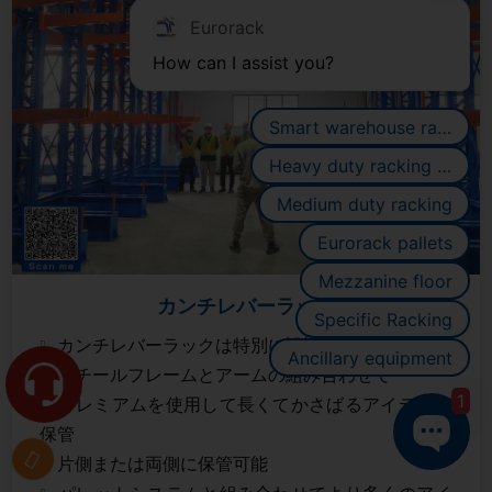
Eurorack
How can I assist you?
Smart warehouse racking systems
Heavy duty racking systems
Medium duty racking
Eurorack pallets
Mezzanine floor
カンチレバーラック
Specific Racking
カンチレバーラックは特別に設計されています
Ancillary equipment
スチールフレームとアームの組み合わせで
1
プレミアムを使用して長くてかさばるアイテムを
保管
片側または両側に保管可能