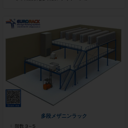
多段メザニンラック
階数 3～5