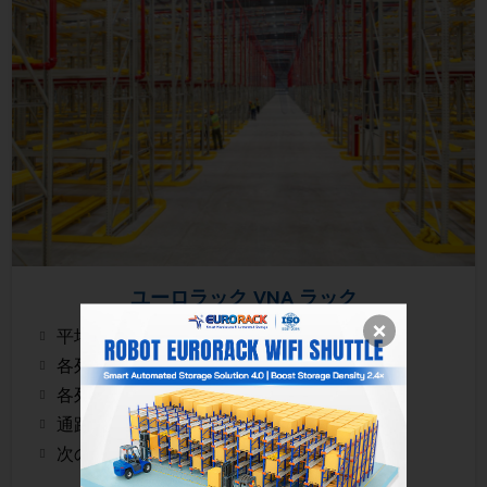
ユーロラック VNA ラック
平均荷重 500 - 5000 kg/フロア
各列の最適な高さ: 15-18m
各列の長さは 2.5 - 4 メートル
通路幅 <1.5 メートル
次のパレットへのアクセス性は 100%