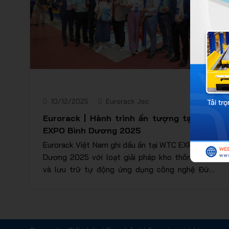
10/12/2025
Eurorack Jsc
Eurorack | Hành trình ấn tượng tại WTC
EXPO Bình Dương 2025
Eurorack Việt Nam ghi dấu ấn tại WTC EXPO Bình
Dương 2025 với loạt giải pháp kho thông minh
và lưu trữ tự động ứng dụng công nghệ Đức,
giúp doanh nghiệp tối ưu không gian, tiết kiệm
chi phí và nâng cao hiệu suất vận hành kho hàng.