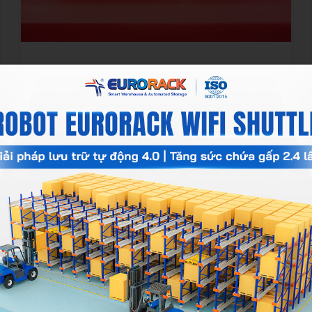
02/01/2026
Eurorack Jsc
Eurorack Đồng Hành Cùng Đại Hội Hiệp
Hội Công Nghiệp Hỗ Trợ Tp.Hcm (HASI)
Ngày 30/12/2025, Đại hội Hiệp hội Công nghiệp
Hỗ trợ TP.HCM (HASI) Nhiệm kỳ I (2025–2030)
đã diễn ra long trọng tại Trung tâm Hội nghị Triển
lãm Bình Dương (BCEC), quy tụ đông đảo doanh
nghiệp trong lĩnh vực cơ khí, điện và công nghiệp
hỗ trợ.