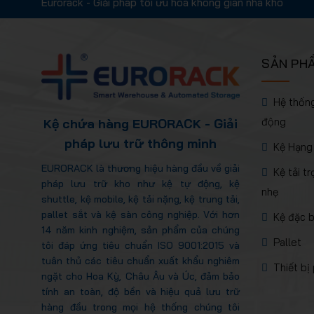
Eurorack - Giải pháp tối ưu hóa không gian nhà kho
SẢN PH
Hệ thống
động
Kệ chứa hàng EURORACK - Giải
pháp lưu trữ thông minh
Kệ Hạng
EURORACK là thương hiệu hàng đầu về giải
Kệ tải t
pháp lưu trữ kho như kệ tự động, kệ
nhẹ
shuttle, kệ mobile, kệ tải nặng, kệ trung tải,
pallet sắt và kệ sàn công nghiệp. Với hơn
Kệ đặc b
14 năm kinh nghiệm, sản phẩm của chúng
Pallet
tôi đáp ứng tiêu chuẩn ISO 9001:2015 và
tuân thủ các tiêu chuẩn xuất khẩu nghiêm
Thiết bị
ngặt cho Hoa Kỳ, Châu Âu và Úc, đảm bảo
tính an toàn, độ bền và hiệu quả lưu trữ
hàng đầu trong mọi hệ thống chúng tôi