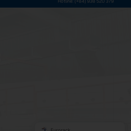
Hotline:
(+84) 938 520 379
Eurorack