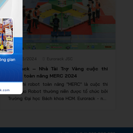
mục tiêu nâng cao năng lực ngành Cơ Khí – Điện
Việt Nam.
03/06/2024
Eurorack JSC
Eurorack – Nhà Tài Trợ Vàng cuộc thi
Robot toàn năng MERC 2024
Cuộc thi robot toàn năng "MERC" là cuộc thi
sáng tạo Robot thường niên được tổ chức bởi
Trường Đại học Bách khoa HCM. Eurorack - nhà
tài trợ Vàng cho cuộc thi MERC 2024. Tên cuộc
thi là "Anh Hùng Hoả Trận" - một cuộc thi robot
vô cùng hấp dẫn và ngày càng được yêu thích.