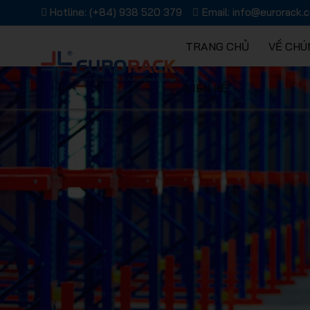
Hotline:
(+84) 938 520 379
Email:
info@eurorack.
TRANG CHỦ
VỀ CHÚ
LIÊN HỆ
Kệ chứa 
Giải pháp