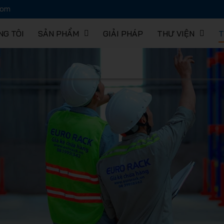
com
NG TÔI
SẢN PHẨM
GIẢI PHÁP
THƯ VIỆN
T
hàng EUR
 lưu trữ 