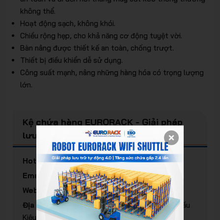
không thể.
Hoạt động sạch, không khói.
Chiều rộng hẹp, cho khả năng cơ động tuyệt vời.
Bàn nâng được thiết kế an toàn, chống trượt.
Thiết bị điều khiển dễ sử dụng.
Công suất mạnh, nâng những hàng hóa có trọng lượng
lớn.
Kệ chứa hàng EURORACK - Giải pháp
lưu trữ thông minh
Hotline:
(+84) 938 520 379
Email:
info@eurorack.com
Website:
eurorack.com
Địa chỉ:
5/3 Đường Đoàn Thị Điểm, Phường Cầu
Kiệu, TP.HCM, Việt Nam