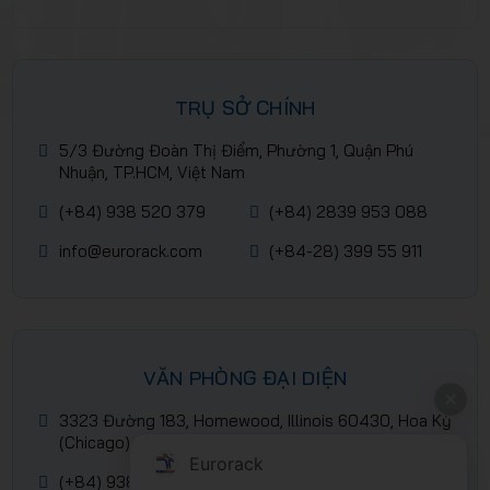
TRỤ SỞ CHÍNH
5/3 Đường Đoàn Thị Điểm, Phường 1, Quận Phú
Nhuận, TP.HCM, Việt Nam
(+84) 938 520 379
(+84) 2839 953 088
info@eurorack.com
(+84-28) 399 55 911
VĂN PHÒNG ĐẠI DIỆN
3323 Đường 183, Homewood, Illinois 60430, Hoa Kỳ
(Chicago)
Eurorack
(+84) 938 520 379
(+84) 2839 953 088