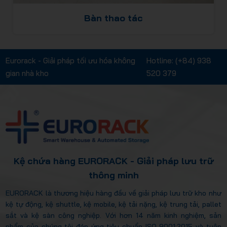
Xe nâng
Eurorack - Giải pháp tối ưu hóa không
Hotline:
(+84) 938
gian nhà kho
520 379
Kệ chứa hàng EURORACK - Giải pháp lưu trữ
thông minh
EURORACK là thương hiệu hàng đầu về giải pháp lưu trữ kho như
kệ tự động, kệ shuttle, kệ mobile, kệ tải nặng, kệ trung tải, pallet
sắt và kệ sàn công nghiệp. Với hơn 14 năm kinh nghiệm, sản
phẩm của chúng tôi đáp ứng tiêu chuẩn ISO 9001:2015 và tuân