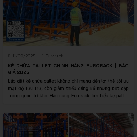
11/09/2025
Eurorack
KỆ CHỨA PALLET CHÍNH HÃNG EURORACK | BÁO
GIÁ 2025
Lắp đặt kệ chứa pallet không chỉ mang đến lợi thế tối ưu
mật độ lưu trữ, còn giảm thiểu đáng kể những bất cập
trong quản trị kho. Hãy cùng Eurorack tìm hiểu kệ pallet
là gì, những mẫu kệ chứa pallet phổ biến và được đánh
giá cao hiện nay. Qua đó, bạn có thể đưa ra quyết định lắp
đặt thích hợp, đáp ứng yêu cầu tải trọng cùng chính sách
gói thầu tốt nhất.