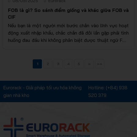
08/09/2025
Eurorack
FOB là gì? So sánh điểm giống và khác giữa FOB và
CIF
Nếu bạn là một người mới bước chân vào lĩnh vực hoạt
động xuất nhập khẩu, chắc chắn đã đôi lần gặp phải tình
huống đau đầu khi không phân biệt được thuật ngữ FOB
và CIF. Về bản chất nó đều là một quy định được áp dụng
trong việc giao vận, tuy nhiên nội dung cốt lõi bên trong
nó lại có những điểm khác biệt. Chính vì vậy hãy cùng
1
2
3
4
5
»
»»
Eurorack tìm hiểu sâu hơn về thuật ngữ FOB là gì? Và so
sánh sự giống và khác nhau giữa FOB và CIF ở bài viết
bên dưới bạn nhé.
Eurorack - Giải pháp tối ưu hóa không
Hotline:
(+84) 938
gian nhà kho
520 379