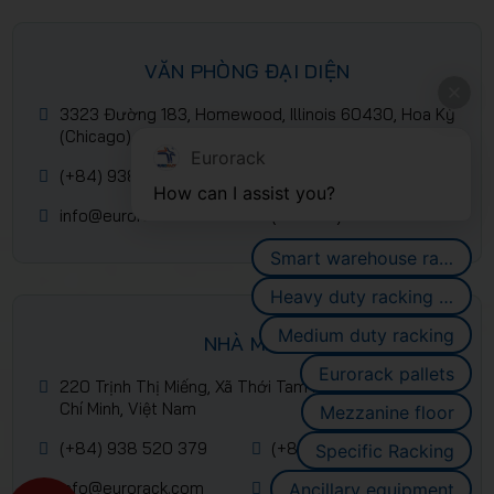
VĂN PHÒNG ĐẠI DIỆN
3323 Đường 183, Homewood, Illinois 60430, Hoa Kỳ
(Chicago)
Eurorack
(+84) 938 520 379
(+84) 2839 953 088
How can I assist you?
info@eurorack.com
(+84-28) 399 55 911
Smart warehouse racking systems
Heavy duty racking systems
Medium duty racking
NHÀ MÁY
Eurorack pallets
220 Trịnh Thị Miếng, Xã Thới Tam Môn, Hóc Môn, Hồ
Chí Minh, Việt Nam
Mezzanine floor
(+84) 938 520 379
(+84) 2839 953 088
Specific Racking
info@eurorack.com
(+84-28) 399 55 911
Ancillary equipment