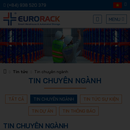
(+84) 938 520 379
MENU
Kệ chứa
Tin tức
Tin chuyên ngành
TIN CHUYÊN NGÀNH
hàng
TẤT CẢ
TIN CHUYÊN NGÀNH
TIN TỨC SỰ KIỆN
TIN DỰ ÁN
TIN THÔNG BÁO
TIN CHUYÊN NGÀNH