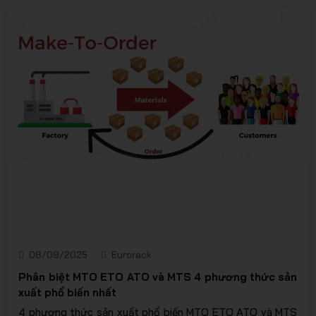
tôi có hệ sinh thái sản phẩm kệ kho chứa hàng đa dạng từ
kệ trọng tải nhẹ đến kệ tải nặng, phù hợp cho từng nhu
cầu doanh nghiệp. Hãy tham khảo bài viết để biết thêm
về bảng giá, cũng như thông tin các sản phẩm tại
Eurorack nhé!
08/09/2025
Eurorack
Phân biệt MTO ETO ATO và MTS 4 phương thức sản
xuất phổ biến nhất
4 phương thức sản xuất phổ biến MTO ETO ATO và MTS