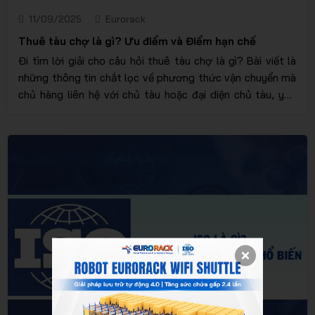
11/09/2025
Eurorack
Thuê tàu chợ là gì? Ưu điểm và Điểm hạn chế
Đi tìm lời giải cho câu hỏi thuê tàu chợ là gì? Bài viết là
những thông tin chắt lọc về phương thức vận chuyển mà
chủ hàng liên hệ với chủ tàu hoặc đại diện chủ tàu, yêu
cầu một vị trí nhất định trên tàu để chuyên chở hàng hóa
từ cảng này qua cảng khác.