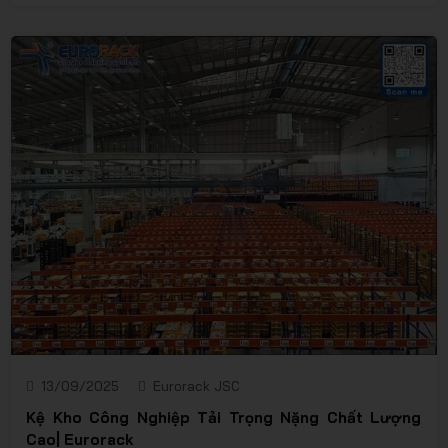
chịu tải cao, pallet sắt giúp hàng hóa được sắp xếp ổn
định, thuận tiện cho quá trình nâng – hạ – di chuyển bằng
xe nâng hoặc xe pallet. Sản phẩm này được ứng dụng
phổ biến trong các kho tải nặng, trung tâm logistics, nhà
máy sản xuất và kho lạnh – nơi yêu cầu tính an toàn,
đồng bộ và độ bền cao.
13/09/2025
Eurorack JSC
Kệ Kho Công Nghiệp Tải Trọng Nặng Chất Lượng
Cao| Eurorack