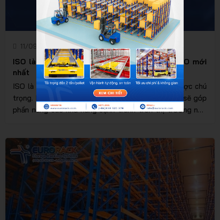
11/09/2025
Eurorack
ISO là gì? Tổng hợp đầy đủ bộ tiêu chuẩn ISO mới
nhất
ISO là một nội dung quan trọng và ngày càng được chú
trọng. Một tổ chức đạt được các tiêu chuẩn ISO sẽ góp
phần nâng cao khả năng cạnh tranh trên thị trường nhờ
thể hiện được năng lực thông qua việc đáp ứng tốt các
chuẩn mực được ban hành. Vậy ISO là gì? Có bao nhiêu
bộ Tiêu chuẩn iSO được sử dụng phổ biến hiện nay? Cùng
Eurorack theo dõi những nội dung bên dưới bạn nhé.