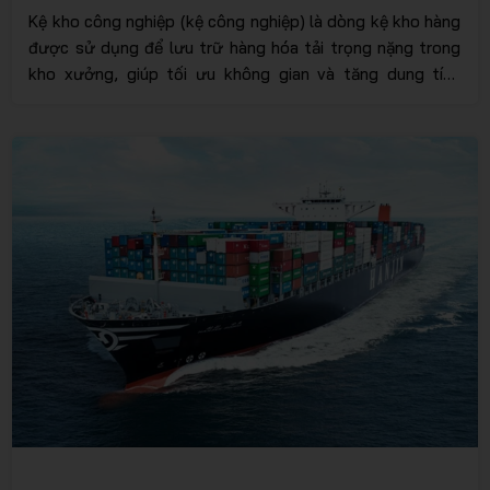
Kệ kho công nghiệp (kệ công nghiệp) là dòng kệ kho hàng
được sử dụng để lưu trữ hàng hóa tải trọng nặng trong
kho xưởng, giúp tối ưu không gian và tăng dung tích
chứa hàng. Nhờ thiết kế chắc chắn, kệ công nghiệp hỗ trợ
bảo quản hàng hóa an toàn, gọn gàng, đồng thời cải thiện
quy trình xuất nhập. Bài viết sau đây sẽ tổng hợp các loại
kệ kho công nghiệp phổ biến và đặc tính chi tiết, giúp bạn
lựa chọn giải pháp phù hợp khi đầu tư.