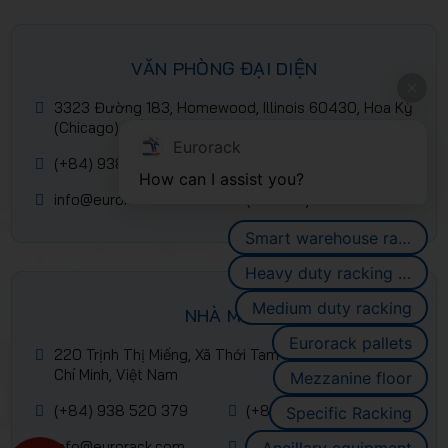
VĂN PHÒNG ĐẠI DIỆN
3323 Đường 183, Homewood, Illinois 60430, Hoa Kỳ
(Chicago)
Eurorack
(+84) 938 520 379
(+84) 2839 953 088
How can I assist you?
info@eurorack.com
(+84-28) 399 55 911
Smart warehouse racking systems
Heavy duty racking systems
Medium duty racking
NHÀ MÁY
Eurorack pallets
220 Trịnh Thị Miếng, Xã Thới Tam Môn, Hóc Môn, Hồ
Chí Minh, Việt Nam
Mezzanine floor
(+84) 938 520 379
(+84) 2839 953 088
Specific Racking
info@eurorack.com
(+84-28) 399 55 911
Ancillary equipment