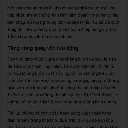
Một phương án quản lý kho chuyên nghiệp giúp thủ kho
cập nhật nhanh chóng tình hình kinh doanh: mặt hàng nào
bán chạy, số lượng trung bình là bao nhiêu, từ đó đề xuất
thay đổi, nhà quản lý đưa ra kế hoạch nhập hàng kịp thời,
tối đa hoá doanh thu và lợi nhuận.
Tăng vòng quay vốn lưu động
Tồn kho giúp chuỗi cung ứng không bị gián đoạn, là tiền
đề tối ưu lợi nhận. Tuy nhiên, nó cũng tiềm ẩn vô vàn rủi
ro. Nếu không kiểm soát tốt, nguồn vốn không lời xuất
hiện tức tồn kho vượt mức cung, vừa gây lãng phí không
gian vừa tốn kém chi phí. Khả năng thu hồi thấp dẫn đến
thiếu hụt vốn lưu động, doanh nghiệp sẽ bị "bất động" vì
không có nguồn tiền hỗ trợ trong hoạt động kinh doanh.
Trái lại, thống kê chính xác hoạt động xuất nhập hàng
diễn ra bên trong nhà kho, dựa trên dữ liệu có sẵn chủ
đầu tư có phương án thay đổi linh hoạt, nhanh chóng bắt