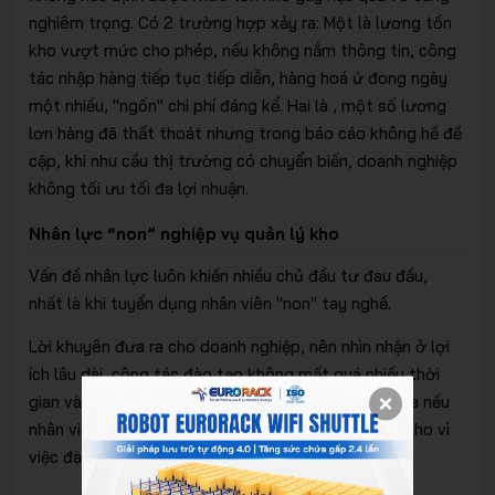
nghiêm trọng. Có 2 trường hợp xảy ra: Một là lương tồn
kho vượt mức cho phép, nếu không nắm thông tin, công
tác nhập hàng tiếp tục tiếp diễn, hàng hoá ứ đong ngày
một nhiều, "ngốn" chi phí đáng kể. Hai là , một số lương
lơn hàng đã thất thoát nhưng trong báo cáo không hề đề
cập, khi nhu cầu thị trường có chuyển biến, doanh nghiệp
không tối ưu tối đa lợi nhuận.
Nhân lực “non” nghiệp vụ quản lý kho
Vấn đề nhân lực luôn khiến nhiều chủ đầu tư đau đầu,
nhất là khi tuyển dụng nhân viên "non" tay nghề.
Lời khuyên đưa ra cho doanh nghiệp, nên nhìn nhận ở lợi
ích lâu dài, công tác đào tạo không mất quá nhiều thời
gian và tiền bạc so với những thiệt hại có thể xảy ra nếu
nhân viên mắc sai sai lầm trong nghiệp vụ quản lý kho vì
việc đào tạo không bải bản.