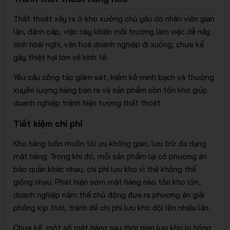
Thất thoát xảy ra ở kho xưởng chủ yếu do nhân viên gian
lận, đánh cắp, việc này khiến môi trường làm việc dễ nảy
trữ thông
sinh hoài nghi, văn hoá doanh nghiệp đi xuống, chưa kể
gây thiệt hại lớn về kinh tế.
Yêu cầu công tác giám sát, kiểm kê minh bạch và thường
xuyên lượng hàng bán ra và sản phẩm còn tồn kho giúp
doanh nghiệp tránh hiện tượng thất thoát.
Tiết kiệm chi phí
minh
Kho hàng luôn muốn tối ưu không gian, lưu trữ đa dạng
mặt hàng. Trong khi đó, mỗi sản phẩm lại có phương án
bảo quản khác nhau, chi phí lưu kho vì thế không thể
giống nhau. Phát hiện sớm mặt hàng nào tồn kho lớn,
doanh nghiệp nắm thế chủ động đưa ra phương án giải
phóng kịp thời, tránh để chi phí lưu kho đội lên nhiều lần.
Chưa kể, một số mặt hàng sau thời gian lưu kho bị hỏng