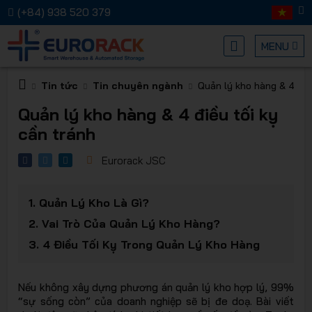
(+84) 938 520 379
MENU
Tin tức
Tin chuyên ngành
Quản lý kho hàng & 4 điề
Kệ chứa
Quản lý kho hàng & 4 điều tối kỵ
cần tránh
Eurorack JSC
1.
Quản Lý Kho Là Gì?
hàng
2.
Vai Trò Của Quản Lý Kho Hàng?
3.
4 Điều Tối Kỵ Trong Quản Lý Kho Hàng
Nếu không xây dựng phương án quản lý kho hợp lý, 99%
“sự sống còn” của doanh nghiệp sẽ bị đe doạ. Bài viết