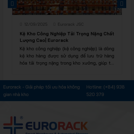
PREVIOUS
NEXT
11/09/2025
Eurorack
Thuê tàu chợ là gì? Ưu điểm và Điểm hạn
chế
Đi tìm lời giải cho câu hỏi thuê tàu chợ là gì?
Bài viết là những thông tin chắt
lọc về phương thức vận chuyển mà chủ hàng
liên hệ với chủ tàu hoặc đại diện chủ tàu, yêu
cầu một vị trí nhất định trên tàu để chuyên
chở hàng hóa từ cảng này qua cảng khác.
Eurorack - Giải pháp tối ưu hóa không
Hotline:
(+84) 938
gian nhà kho
520 379