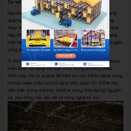
Cơ sở thiết bị lạc hậu
Nếu như bạn vẫn sử dụng sổ sách hoặc excel cũ trong
quản lý hàng hoá trong kho, dĩ nhiên vẫn được nhưng
theo thời gian phương pháp ấy không còn hiệu quả nữa.
Hãy thử tưởng tượng,với lượng hàng hoá lớn, đa dạng
mặt hàng cũng như mẫu mã, bạn phải mất nhiều thời gian,
công sức như thế nào mới kiểm soát tốt chúng.
Ở thời đại kỷ nguyên số, mọi công tác quản lý đều được
kiểm soát dễ dàng nếu bạn chọn trúng phương pháp
thích hợp. Hà cớ gì phải để mình rơi vào thế bị động trong
khi bạn hoàn toàn có khả năng kiểm soát tốt 100% mọi
diễn biến trong nhà kho. Nhất là trong thời đại kỷ nguyên
số, mọi công việc đều đã có công nghệ bổ trợ.