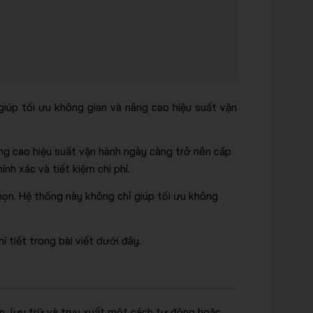
iúp tối ưu không gian và nâng cao hiệu suất vận
âng cao hiệu suất vận hành ngày càng trở nên cấp
h xác và tiết kiệm chi phí.
họn. Hệ thống này không chỉ giúp tối ưu không
i tiết trong bài viết dưới đây.
, lưu trữ và truy xuất một cách tự động hoặc