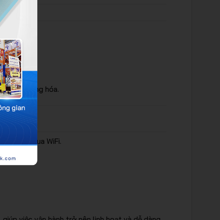
độ xử lý hàng hóa.
u khiển qua WiFi.
giúp việc vận hành trở nên linh hoạt và dễ dàng