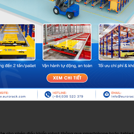
g.
iệm vụ:
hính xác cao, giúp giảm sự phụ thuộc vào nhân công và tăng tốc 
 mềm quản lý như WMS (Warehouse Management System) hoặc điề
tle
cho phép điều khiển robot thông qua smartphone hoặc tablet, 