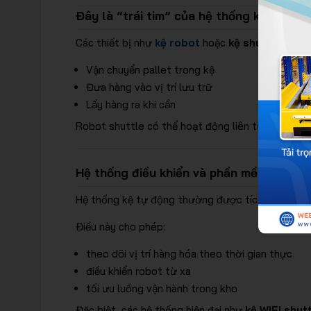
Đây là “trái tim” của hệ thống kệ tự độn
Các thiết bị như
kệ robot
hoặc
kệ shuttle
có nh
Vận chuyển pallet trong kệ
Đưa hàng vào vị trí lưu trữ
Lấy hàng ra khi cần
Robot shuttle có thể hoạt động liên tục với độ c
Hệ thống điều khiển và phần mềm
Hệ thống kệ tự động thường được tích hợp phần
Điều này cho phép:
theo dõi vị trí hàng hóa theo thời gian thực
điều khiển robot từ xa
tối ưu luồng vận hành trong kho
Đặc biệt, các hệ thống hiện đại như
kệ WiFi shut