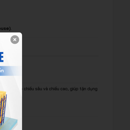
ouse)
.
iệu quả.
pallet theo chiều sâu và chiều cao, giúp tận dụng