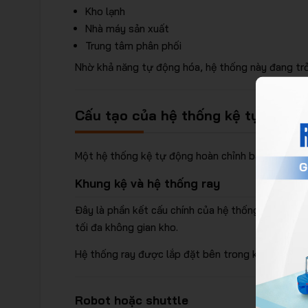
Kho lạnh
Nhà máy sản xuất
Trung tâm phân phối
Nhờ khả năng tự động hóa, hệ thống này đang tr
Cấu tạo của hệ thống kệ tự động
Một hệ thống kệ tự động hoàn chỉnh bao gồm nhiề
Khung kệ và hệ thống ray
Đây là phần kết cấu chính của hệ thống, thường đ
tối đa không gian kho.
Hệ thống ray được lắp đặt bên trong kệ, cho phép
Robot hoặc shuttle