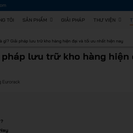
com
NG TÔI
SẢN PHẨM
GIẢI PHÁP
THƯ VIỆN
T
hàng EUR
à gì? Giải pháp lưu trữ kho hàng hiện đại và tối ưu nhất hiện nay
i pháp lưu trữ kho hàng hiện 
g Eurorack
 lưu trữ 
o?
 Nay