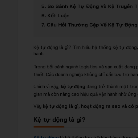
5.
So Sánh Kệ Tự Động Và Kệ Truyền 
6.
Kết Luận
7.
Câu Hỏi Thường Gặp Về Kệ Tự Động
Kệ tự động là gì? Tìm hiểu hệ thống kệ tự động
hành.
Trong bối cảnh ngành logistics và sản xuất đang 
thiết. Các doanh nghiệp không chỉ cần lưu trữ hàn
Chính vì vậy,
kệ tự động
đang trở thành một trong
gian mà còn nâng cao hiệu quả vận hành nhờ ứng
Vậy
kệ tự động là gì, hoạt động ra sao và có
Kệ tự động là gì?
Kệ tự động
là hệ thống lưu trữ kho hàng được t