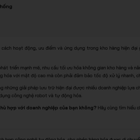
Thống
, cách hoạt động, ưu điểm và ứng dụng trong kho hàng hiện đại g
phát triển mạnh mẽ, nhu cầu tối ưu hóa không gian kho hàng và n
g hóa với mật độ cao mà còn phải đảm bảo tốc độ xử lý nhanh, chín
 những giải pháp lưu trữ hiện đại được nhiều doanh nghiệp lựa c
 dụng công nghệ robot và tự động hóa.
 phù hợp với doanh nghiệp của bạn không?
Hãy cùng tìm hiểu ch
ích hợp công nghệ tự động hóa, cho phép hàng hóa được di chuyển