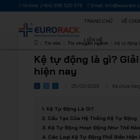
Hotline:
(+84) 938 520 379
Email:
info@eurorack.
TRANG CHỦ
VỀ CHÚ
LIÊN HỆ
Kệ chứa 
Tin tức
Tin chuyên ngành
Kệ tự động l
Kệ tự động là gì? Giả
hiện nay
25/03/2026
Kệ chứa hàn
Giải pháp
1.
Kệ Tự Động Là Gì?
2.
Cấu Tạo Của Hệ Thống Kệ Tự Động
3.
Kệ Tự Động Hoạt Động Như Thế Nà
4.
Các Loại Kệ Tự Động Phổ Biến Hiện