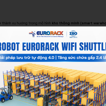
ở thành xu hướng trong mô hình
kho thông minh (smart wareh
u thành phần kết hợp với nhau để đảm bảo vận hành trơn tru và h
ược làm từ thép chịu lực cao. Khung kệ được thiết kế để lưu trữ 
 robot hoặc shuttle di chuyển pallet vào sâu bên trong.