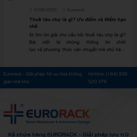
11/09/2025
Eurorack
Thuê tàu chợ là gì? Ưu điểm và Điểm hạn
chế
Đi tìm lời giải cho câu hỏi thuê tàu chợ là gì?
Bài viết là những thông tin chắt
lọc về phương thức vận chuyển mà chủ hàng
liên hệ với chủ tàu hoặc đại diện chủ tàu, yêu
cầu một vị trí nhất định trên tàu để chuyên
chở hàng hóa từ cảng này qua cảng khác.
Eurorack - Giải pháp tối ưu hóa không
Hotline:
(+84) 938
gian nhà kho
520 379
Kệ chứa hàng EURORACK - Giải pháp lưu trữ