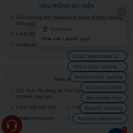
VĂN PHÒNG ĐẠI DIỆN
3323 Đường 183, Homewood, Illinois 60430, Hoa Kỳ
(Chicago)
Eurorack
(+84) 938 520 379
(+84) 2839 953 088
How can I assist you?
info@eurorack.com
(+84-28) 399 55 911
Smart warehouse racking systems
Heavy duty racking systems
Medium duty racking
NHÀ MÁY
Eurorack pallets
220 Trịnh Thị Miếng, Xã Thới Tam Môn, Hóc Môn, Hồ
Chí Minh, Việt Nam
Mezzanine floor
(+84) 938 520 379
(+84) 2839 953 088
Specific Racking
info@eurorack.com
(+84-28) 399 55 911
Ancillary equipment
1