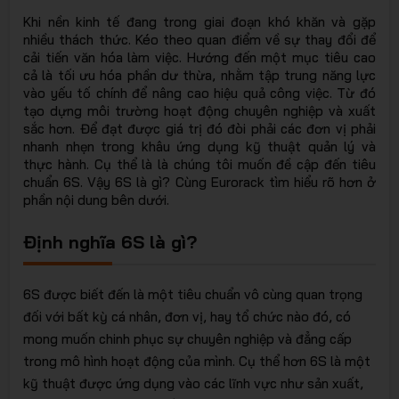
EURORA
Khi nền kinh tế đang trong giai đoạn khó khăn và gặp
nhiều thách thức. Kéo theo quan điểm về sự thay đổi để
cải tiến văn hóa làm việc. Hướng đến một mục tiêu cao
cả là tối ưu hóa phần dư thừa, nhằm tập trung năng lực
vào yếu tố chính để nâng cao hiệu quả công việc. Từ đó
tạo dựng môi trường hoạt động chuyên nghiệp và xuất
sắc hơn. Để đạt được giá trị đó đòi phải các đơn vị phải
nhanh nhẹn trong khâu ứng dụng kỹ thuật quản lý và
thực hành. Cụ thể là là chúng tôi muốn đề cập đến tiêu
- Giải
chuẩn 6S. Vậy 6S là gì? Cùng Eurorack tìm hiểu rõ hơn ở
phần nội dung bên dưới.
Định nghĩa 6S là gì?
6S được biết đến là một tiêu chuẩn vô cùng quan trọng
đối với bất kỳ cá nhân, đơn vị, hay tổ chức nào đó, có
pháp lưu
mong muốn chinh phục sự chuyên nghiệp và đẳng cấp
trong mô hình hoạt động của mình. Cụ thể hơn 6S là một
kỹ thuật được ứng dụng vào các lĩnh vực như sản xuất,