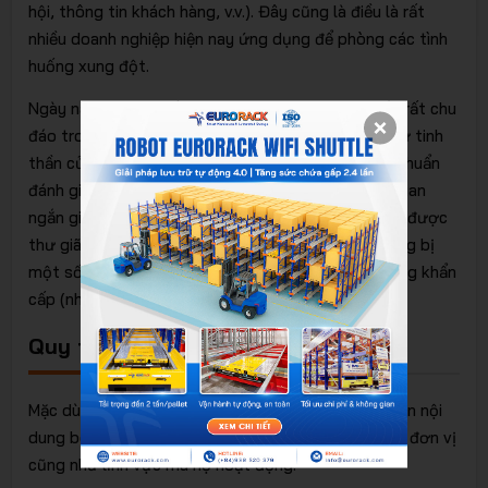
hội, thông tin khách hàng, v.v.). Đây cũng là điều là rất
nhiều doanh nghiệp hiện nay ứng dụng để phòng các tình
huống xung đột.
Ngày nay tại một số văn phòng làm việc cũng đều rất chu
đáo trong vấn đề quan tâm đến sức khỏe cũng như tinh
thần của nhân viên. Chính vì vậy ngoài những tiêu chuẩn
đánh giá về công thái học, còn có các khung thời gian
ngắn giữa giờ làm việc từ 5-10 phút để cho đầu óc được
thư giãn và nghỉ ngơi. Bên cạnh đó cũng được trang bị
một số dụng cụ cần thiết để xử lý những tình huống khẩn
cấp (như vật dụng y tế, dược phẩm, thuốc, v.v.).
Quy trình thực hiện tiêu chuẩn 6S
Mặc dù công thức là được áp dụng chung, tuy nhiên nội
dung bên trong nó còn có thể tùy chỉnh theo từng đơn vị
cũng như lĩnh vực mà họ hoạt động.