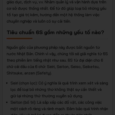
giáo dục, dịch vụ, v.v. Nhằm quản lý và vận hành dựa trên
cơ sở được thống nhất. Để từ đó giúp loại bỏ những yếu
tố tạo giá trị kém, hướng đến một hệ thống làm việc
trữ thông
chuyên nghiệp và luôn có sự cải tiến.
Tiêu chuẩn 6S gồm những yếu tố nào?
Nguồn gốc của phương pháp này được bắt nguồn từ
nước Nhật Bản. Chính vì vậy, chúng tôi sẽ giải nghĩa từ 6S
theo phiên âm tiếng nhật như sau. 6S từ đại diện cho 6
minh
chữ cái đầu của 6 chữ: Seiri, Seiton, Seiso, Seiketsu,
Shitsuke, anzen (Safety).
Seiri (chọn lọc): Có ý nghĩa là quá trình xem xét và sàng
lọc để loại bỏ những thứ không thật sự cần thiết và
giữ lại những thứ thường xuyên sử dụng.
Seiton (bố trí): Là sắp xếp các đồ vật, các công việc
một cách rõ ràng và rành mạch. Đảm bảo quá trình nhận