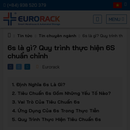
(+84) 938 520 379
MENU
Tin tức
Tin chuyên ngành
6s là gì? Quy trình thực
Kệ chứa
6s là gì? Quy trình thực hiện 6S
chuẩn chỉnh
Eurorack
1.
Định Nghĩa 6s Là Gì?
hàng
2.
Tiêu Chuẩn 6s Gồm Những Yếu Tố Nào?
3.
Vai Trò Của Tiêu Chuẩn 6s
4.
Ứng Dụng Của 6s Trong Thực Tiễn
5.
Quy Trình Thực Hiện Tiêu Chuẩn 6s