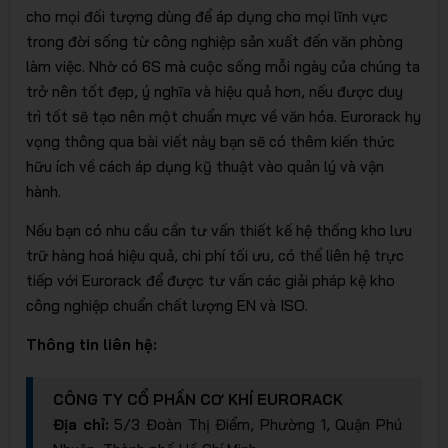
cho mọi đối tượng dùng để áp dụng cho mọi lĩnh vực
trong đời sống từ công nghiệp sản xuất đến văn phòng
làm việc. Nhờ có 6S mà cuộc sống mỗi ngày của chúng ta
trở nên tốt đẹp, ý nghĩa và hiệu quả hơn, nếu được duy
trì tốt sẽ tạo nên một chuẩn mực về văn hóa. Eurorack hy
vọng thông qua bài viết này bạn sẽ có thêm kiến thức
hữu ích về cách áp dụng kỹ thuật vào quản lý và vận
hành.
Nếu bạn có nhu cầu cần tư vấn thiết kế hệ thống kho lưu
trữ hàng hoá hiệu quả, chi phí tối ưu, có thể liên hệ trực
tiếp với Eurorack để được tư vấn các giải pháp kệ kho
công nghiệp chuẩn chất lượng EN và ISO.
Thông tin liên hệ:
CÔNG TY CỔ PHẦN CƠ KHÍ EURORACK
Địa chỉ:
5/3 Đoàn Thị Điểm, Phường 1, Quận Phú