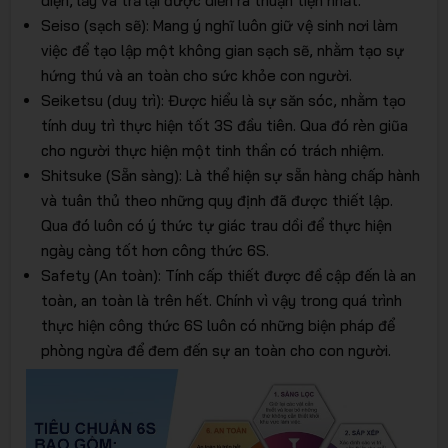
diện, lấy và trả lại được diễn ra thuận tiện nhất.
Seiso (sạch sẽ): Mang ý nghĩ luôn giữ vệ sinh nơi làm
việc để tạo lập một không gian sạch sẽ, nhằm tạo sự
hứng thú và an toàn cho sức khỏe con người.
Seiketsu (duy trì): Được hiểu là sự săn sóc, nhằm tạo
tính duy trì thực hiện tốt 3S đầu tiên. Qua đó rèn giũa
cho người thực hiện một tinh thần có trách nhiệm.
Shitsuke (Sẵn sàng): Là thể hiện sự sẵn hàng chấp hành
và tuân thủ theo những quy định đã được thiết lập.
Qua đó luôn có ý thức tự giác trau dồi để thực hiện
ngày càng tốt hơn công thức 6S.
Safety (An toàn): Tính cấp thiết được đề cập đến là an
toàn, an toàn là trên hết. Chính vì vậy trong quá trình
thực hiện công thức 6S luôn có những biện pháp để
phòng ngừa để đem đến sự an toàn cho con người.