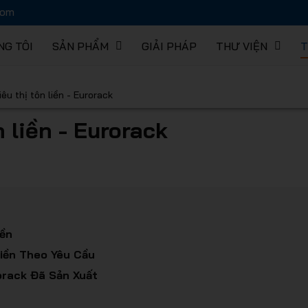
com
NG TÔI
SẢN PHẨM
GIẢI PHÁP
THƯ VIỆN
T
hàng EUR
iêu thị tôn liền - Eurorack
n liền - Eurorack
 lưu trữ 
iền
Liền Theo Yêu Cầu
orack Đã Sản Xuất