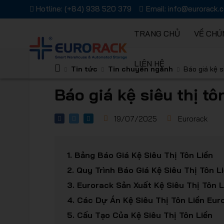
Hotline:
(+84) 938 520 379
Email:
info@eurorack.
TRANG CHỦ
VỀ CHÚ
LIÊN HỆ
Kệ chứa 
Tin tức
Tin chuyên ngành
Báo giá kệ s
Báo giá kệ siêu thị tô
19/07/2025
Eurorack
Giải pháp
1.
Bảng Báo Giá Kệ Siêu Thị Tôn Liền
2.
Quy Trình Báo Giá Kệ Siêu Thị Tôn L
3.
Eurorack Sản Xuất Kệ Siêu Thị Tôn 
4.
Các Dự Án Kệ Siêu Thị Tôn Liền Eur
5.
Cấu Tạo Của Kệ Siêu Thị Tôn Liền