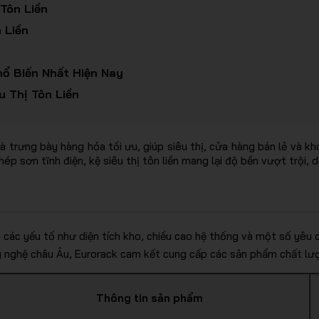
Tôn Liền
 Liền
hổ Biến Nhất Hiện Nay
 Thị Tôn Liền
ữ và trưng bày hàng hóa tối ưu, giúp siêu thị, cửa hàng bán lẻ v
 thép sơn tĩnh điện, kệ siêu thị tôn liền mang lại độ bền vượt trội
ào các yếu tố như diện tích kho, chiều cao hệ thống và một số yêu 
 nghệ châu Âu, Eurorack cam kết cung cấp các sản phẩm chất lượ
Thông tin sản phẩm