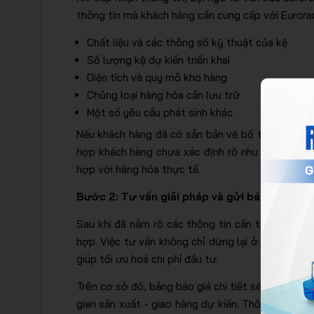
thông tin mà khách hàng cần cung cấp với Euror
Chất liệu và các thông số kỹ thuật của kệ
Số lượng kệ dự kiến triển khai
Diện tích và quy mô kho hàng
Chủng loại hàng hóa cần lưu trữ
Một số yêu cầu phát sinh khác
Nếu khách hàng đã có sẵn bản vẽ bố trí mặt bằng
hợp khách hàng chưa xác định rõ nhu cầu, đội ng
hợp với hàng hóa thực tế.
Bước 2: Tư vấn giải pháp và gửi báo giá chi t
Sau khi đã nắm rõ các thông tin cần thiết, đội 
hợp. Việc tư vấn không chỉ dừng lại ở kích thư
giúp tối ưu hoá chi phí đầu tư.
Trên cơ sở đó, bảng báo giá chi tiết sẽ được thiế
gian sản xuất - giao hàng dự kiến. Thông thường,