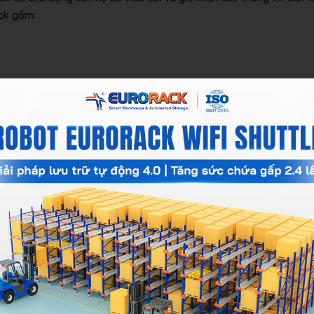
ack gồm:
 hoặc các hình ảnh thực tế của kho hàng, quá trình tư vấn sẽ di
ũ kỹ thuật của Eurorack sẽ hỗ trợ tư vấn chi tiết, từ việc đo đ
iết
ngũ kỹ thuật và kinh doanh của Eurorack sẽ phối hợp để phân tích
ớc hay số lượng kệ mà còn bao gồm cả tải trọng phù hợp, khả năn
t lập, bao gồm mô tả sản phẩm rõ ràng, đơn giá theo số lượng, chi
 thời gian phản hồi báo giá là trong vòng 03 ngày làm việc kể từ