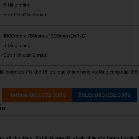
- 6 tầng mâm,
- Sơn tĩnh điện 2 màu
- 1000mm x 750mm x 1800mm (DxRxC).
- 6 tầng mâm,
- Sơn tĩnh điện 2 màu
giải pháp lưu trữ kho tối ưu, quý khách hàng vui lòng cung cấp t
Hotline: 093.852.0379
ZALO: 093.852.0379
ền
ack sẽ chủ động liên hệ để trao đổi và ghi nhận các thông tin cầ