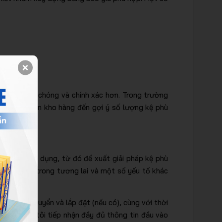
ễn ra nhanh chóng và chính xác hơn. Trong trường
ạc không gian kho hàng đến gợi ý số lượng kệ phù
 nhu cầu sử dụng, từ đó đề xuất giải pháp kệ phù
g mở rộng trong tương lai và một số yếu tố khác
 phí vận chuyển và lắp đặt (nếu có), cùng với thời
 khi chúng tôi tiếp nhận đầy đủ thông tin đầu vào