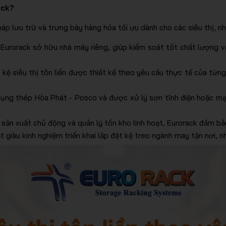
ack?
áp lưu trữ và trưng bày hàng hóa tối ưu dành cho các siêu thị, n
: Eurorack sở hữu nhà máy riêng, giúp kiểm soát tốt chất lượng v
: kệ siêu thị tôn liền được thiết kế theo yêu cầu thực tế của từn
dụng thép Hòa Phát - Posco và được xử lý sơn tĩnh điện hoặc m
h sản xuất chủ động và quản lý tồn kho linh hoạt, Eurorack đảm bả
ật giàu kinh nghiệm triển khai lắp đặt kệ treo ngành may tận nơi, 