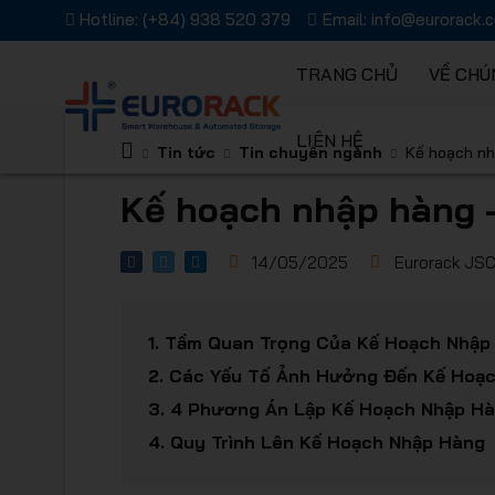
Hotline:
(+84) 938 520 379
Email:
info@eurorack.
TRANG CHỦ
VỀ CHÚ
LIÊN HỆ
Kệ chứa 
Tin tức
Tin chuyên ngành
Kế hoạch nh
Kế hoạch nhập hàng –
14/05/2025
Eurorack JS
Giải pháp
1.
Tầm Quan Trọng Của Kế Hoạch Nhập
2.
Các Yếu Tố Ảnh Hưởng Đến Kế Hoạ
3.
4 Phương Án Lập Kế Hoạch Nhập Hà
4.
Quy Trình Lên Kế Hoạch Nhập Hàng