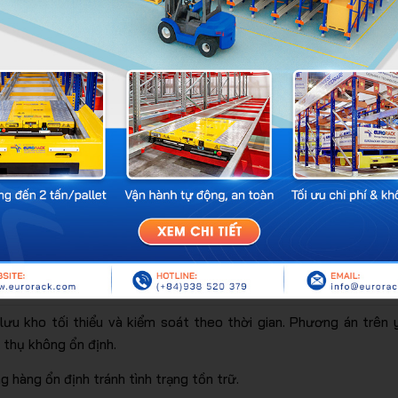
g được tính toán cẩn thận dẫn đến sai số, hệ lụy tồn kho vượt 
 đáp ứng nhanh nhu cầu người tiêu dùng. Phần nguyên nhân đến t
.
lượng hàng thay đổi
g tối ưu doanh thu cao hơn. Căn cứ trên kết quả phân tích tồn
việc làm chủ nguồn vốn cùng với đó là lợi thế đơn giản hóa quy tr
 điểm thời gian xác lập
kế hoạch nhập hàng
không như mức tiêu t
 lượng hàng cố định
u kho tối thiểu và kiểm soát theo thời gian. Phương án trên 
 thụ không ổn định.
 hàng ổn định tránh tình trạng tồn trữ.