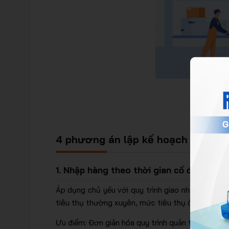
4 phương án lập kế hoạch nhập hà
1. Nhập hàng theo thời gian cố định cùn
Áp dụng chủ yếu với quy trình giao nhận định k
tiêu thụ thường xuyên, mức tiêu thụ ổn định.
Ưu điểm: Đơn giản hóa quy trình quản trị kho.