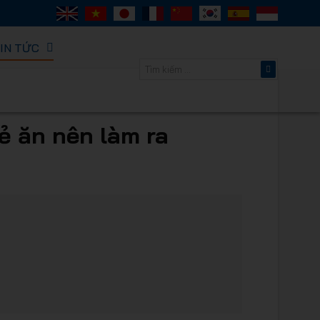
IN TỨC
ORACK -
ẻ ăn nên làm ra
thông minh