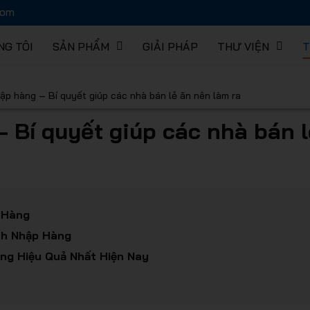
com
NG TÔI
SẢN PHẨM
GIẢI PHÁP
THƯ VIỆN
T
hàng EUR
ập hàng – Bí quyết giúp các nhà bán lẻ ăn nên làm ra
 Bí quyết giúp các nhà bán l
C
 lưu trữ 
 Hàng
ch Nhập Hàng
ng Hiệu Quả Nhất Hiện Nay