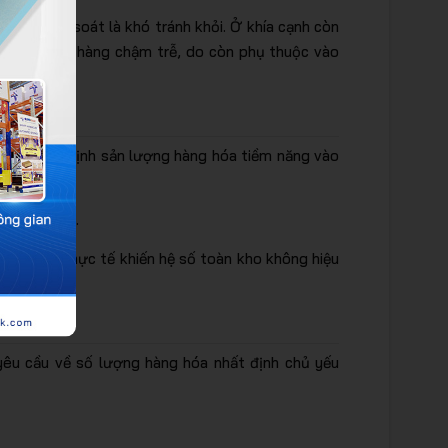
mức kiểm soát là khó tránh khỏi. Ở khía cạnh còn
ừ khâu nhập hàng chậm trễ, do còn phụ thuộc vào
 kho, xác định sản lượng hàng hóa tiềm năng vào
ình quản lý.
hụ trên thực tế khiến hệ số toàn kho không hiệu
yêu cầu về số lượng hàng hóa nhất định chủ yếu