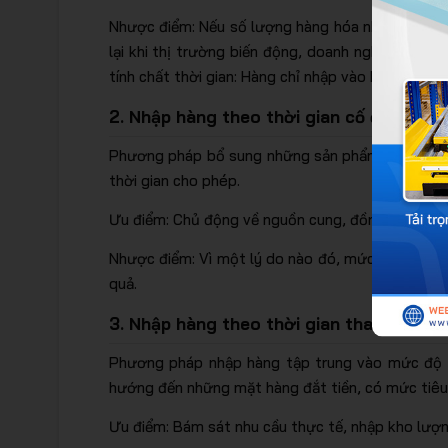
Nhược điểm: Nếu số lượng hàng hóa nhập kho khôn
lại khi thị trường biến động, doanh nghiệp khó
tính chất thời gian: Hàng chỉ nhập vào kho định kỳ
2. Nhập hàng theo thời gian cố định và 
Phương pháp bổ sung những sản phẩm có tiềm năn
thời gian cho phép.
Ưu điểm: Chủ động về nguồn cung, đồng nghĩa với 
Nhược điểm: Vì một lý do nào đó, mức tiêu thụ ở
quả.
3. Nhập hàng theo thời gian thay đổi và
Phương pháp nhập hàng tập trung vào mức độ lư
hướng đến những mặt hàng đắt tiền, có mức tiêu
Ưu điểm: Bám sát nhu cầu thực tế, nhập kho lượng