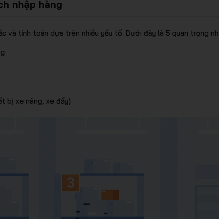
ch nhập hàng
c và tính toán dựa trên nhiều yếu tố. Dưới đây là 5 quan trọng nh
ng
ết bị xe nâng, xe đẩy)