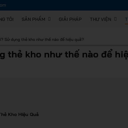
com
NG TÔI
SẢN PHẨM
GIẢI PHÁP
THƯ VIỆN
T
hàng EUR
gì? Sử dụng thẻ kho như thế nào để hiệu quả?
ng thẻ kho như thế nào để hi
 lưu trữ 
Thẻ Kho Hiệu Quả