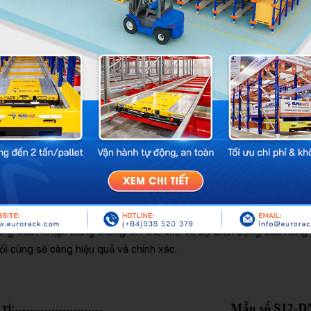
minh một sự vật, sự việc nào đó, bao giờ cũng đòi hỏi phải có sự
 trong kho cũng không phải ngoại lệ. Để biết cách sử dụng hiệ
 cần có trong một thẻ kho.
, bên cạnh đó là một vài thông số cơ bản về thông tư ban hành.
 sản phẩm (nếu có), thương hiệu.
n sản phẩm (tùy form tiêu chuẩn của từng công ty).
 dung xuất nhập. Bảng thông tin thẻ kho về sự biến động của hàng
ối cùng sẽ càng hiệu quả và chính xác.