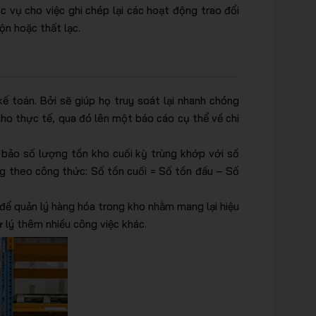
 vụ cho việc ghi chép lại các hoạt động trao đổi
ộn hoặc thất lạc.
kế toán. Bởi sẽ giúp họ truy soát lại nhanh chóng
o thực tế, qua đó lên một báo cáo cụ thể về chi
m bảo số lượng tồn kho cuối kỳ trùng khớp với số
g theo công thức: Số tồn cuối = Số tồn đầu – Số
để quản lý hàng hóa trong kho nhằm mang lại hiệu
ử lý thêm nhiều công việc khác.