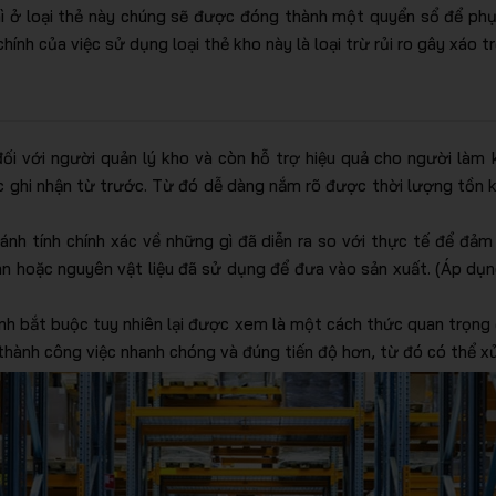
thì ở loại thẻ này chúng sẽ được đóng thành một quyển sổ để phục
nh của việc sử dụng loại thẻ kho này là loại trừ rủi ro gây xáo tr
đối với người quản lý kho và còn hỗ trợ hiệu quả cho người làm 
 ghi nhận từ trước. Từ đó dễ dàng nắm rõ được thời lượng tồn kh
ánh tính chính xác về những gì đã diễn ra so với thực tế để đả
án hoặc nguyên vật liệu đã sử dụng để đưa vào sản xuất. (Áp dụn
ính bắt buộc tuy nhiên lại được xem là một cách thức quan trọng 
thành công việc nhanh chóng và đúng tiến độ hơn, từ đó có thể x