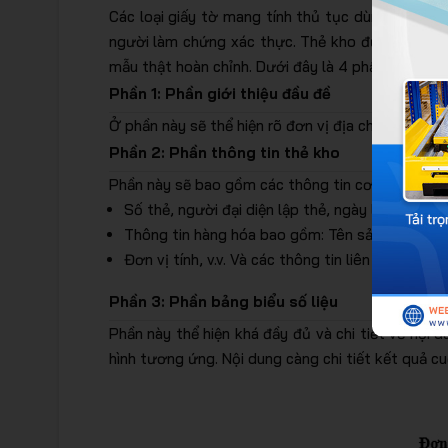
Các loại giấy tờ mang tính thủ tục dùng để xác 
người làm chứng xác thực. Thẻ kho được sử dụng
mẫu thật hoàn chỉnh. Dưới đây là 4 phần nội dung
Phần 1: Phần giới thiệu đầu đề
Ở phần này sẽ thể hiện rõ đơn vị địa chỉ của bạn
Phần 2: Phần thông tin thẻ kho
Phần này sẽ bao gồm các thông tin cơ bản như:
Số thẻ, người đại diện lập thẻ, ngày lập thẻ.
Thông tin hàng hóa bao gồm: Tên sản phẩm, mã
Đơn vị tính, v.v. Và các thông tin liên quan đế
Phần 3: Phần bảng biểu số liệu
Phần này thể hiện khá đầy đủ và chi tiết về nội
hình tương ứng. Nội dung càng chi tiết kết quả cu