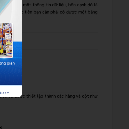
 đầy đủ về mặt thông tin dữ liệu, bên cạnh đó là
u quả, trước tiên bạn cần phải có được một bảng
 hóa sẽ được thiết lập thành các hàng và cột như