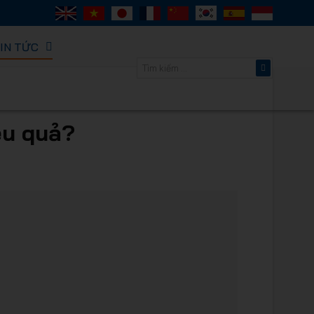
IN TỨC
ORACK -
ệu quả?
thông minh