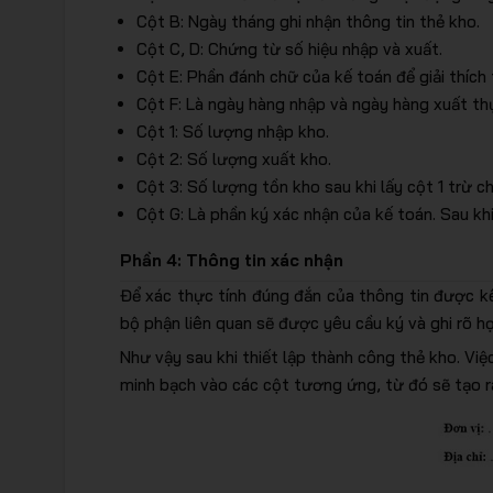
Cột B: Ngày tháng ghi nhận thông tin thẻ kho.
Cột C, D: Chứng từ số hiệu nhập và xuất.
Cột E: Phần đánh chữ của kế toán để giải thích
Cột F: Là ngày hàng nhập và ngày hàng xuất th
Cột 1: Số lượng nhập kho.
Cột 2: Số lượng xuất kho.
Cột 3: Số lượng tồn kho sau khi lấy cột 1 trừ c
Cột G: Là phần ký xác nhận của kế toán. Sau khi
Phần 4: Thông tin xác nhận
Để xác thực tính đúng đắn của thông tin được kê
bộ phận liên quan sẽ được yêu cầu ký và ghi rõ h
Như vậy sau khi thiết lập thành công thẻ kho. Vi
minh bạch vào các cột tương ứng, từ đó sẽ tạo ra