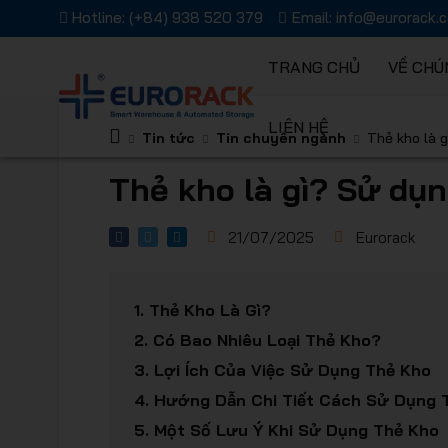
Hotline:
(+84) 938 520 379
Email:
info@eurorack.
TRANG CHỦ
VỀ CHÚ
LIÊN HỆ
Kệ chứa 
Tin tức
Tin chuyên ngành
Thẻ kho là 
Thẻ kho là gì? Sử dụ
21/07/2025
Eurorack
Giải pháp
1.
Thẻ Kho Là Gì?
2.
Có Bao Nhiêu Loại Thẻ Kho?
3.
Lợi Ích Của Việc Sử Dụng Thẻ Kho
4.
Hướng Dẫn Chi Tiết Cách Sử Dụng 
5.
Một Số Lưu Ý Khi Sử Dụng Thẻ Kho