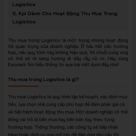
Logistics
EURORA
5.
Kpi Dành Cho Hoạt Động Thu Mua Trong
Logistics
Thu mua trong Logistics là một trong những hoạt động
tối quan trọng của doanh nghiệp. Ở hầu hết các trường
hợp, nếu quy trình này không hiệu quả, thì chuỗi cung ứng
- Giải
có thể sẽ rẽ sang hướng đi đầy rẫy rủi ro. Hãy cùng
Eurorack tìm hiểu thông tin qua bài viết dưới đây nhé!
Thu mua trong Logistics là gì?
Thu mua Logistics là quy trình lập kế hoạch, xác định mục
tiêu, lựa chọn nhà cung cấp phù hợp để đàm phán giá cả
pháp lưu
và tiến hành hoạt động thu mua. Một doanh nghiệp có thể
đóng vai trò là bên mua hay bên bán tùy theo từng
trường hợp. Thông thường, các công ty sẽ tiếp nhận
hàng hoặc dịch vụ quy mô lớn để đáp ứng nhu cầu thị