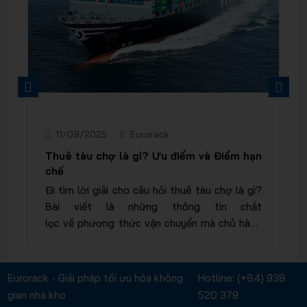
PREVIOUS
NEXT
11/09/2025
Eurorack
Thuê tàu chợ là gì? Ưu điểm và Điểm hạn
chế
Đi tìm lời giải cho câu hỏi thuê tàu chợ là gì?
Bài viết là những thông tin chắt
lọc về phương thức vận chuyển mà chủ hàng
liên hệ với chủ tàu hoặc đại diện chủ tàu, yêu
cầu một vị trí nhất định trên tàu để chuyên
chở hàng hóa từ cảng này qua cảng khác.
Eurorack - Giải pháp tối ưu hóa không
Hotline:
(+84) 938
gian nhà kho
520 379