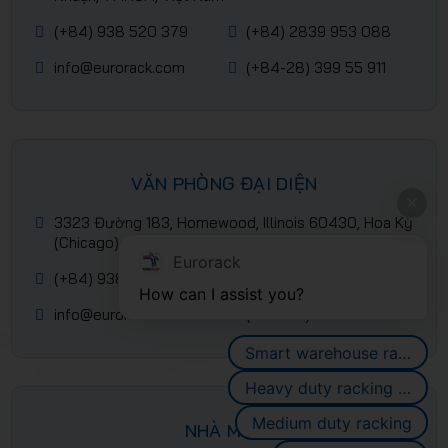
(+84) 938 520 379
(+84) 2839 953 088
info@eurorack.com
(+84-28) 399 55 911
VĂN PHÒNG ĐẠI DIỆN
3323 Đường 183, Homewood, Illinois 60430, Hoa Kỳ
(Chicago)
Eurorack
(+84) 938 520 379
(+84) 2839 953 088
How can I assist you?
info@eurorack.com
(+84-28) 399 55 911
Smart warehouse racking systems
Heavy duty racking systems
Medium duty racking
NHÀ MÁY