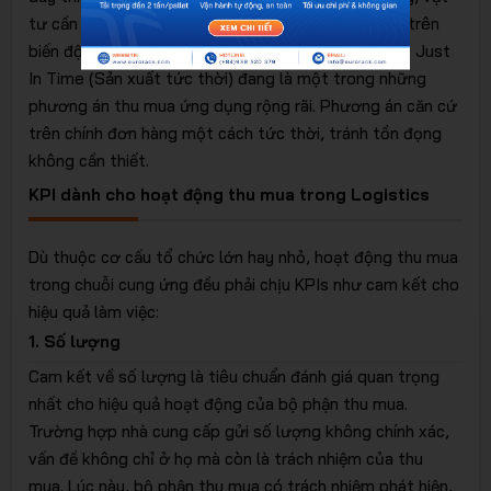
tư cần được cân nhắc và tính toán sát sao căn cứ trên
biến động thực tế.
Xu hướng thu mua theo mô hình Just
In Time (Sản xuất tức thời) đang là một trong những
phương án thu mua ứng dụng rộng rãi. Phương án căn cứ
trên chính đơn hàng một cách tức thời, tránh tồn đọng
không cần thiết.
KPI dành cho hoạt động thu mua trong Logistics
Dù thuộc cơ cấu tổ chức lớn hay nhỏ, hoạt động thu mua
trong chuỗi cung ứng đều phải chịu KPIs như cam kết cho
hiệu quả làm việc:
1. Số lượng
Cam kết về số lượng là tiêu chuẩn đánh giá quan trọng
nhất cho hiệu quả hoạt động của bộ phận thu mua.
Trường hợp nhà cung cấp gửi số lượng không chính xác,
vấn đề không chỉ ở họ mà còn là trách nhiệm của thu
mua. Lúc này, bộ phận thu mua có trách nhiệm phát hiện,