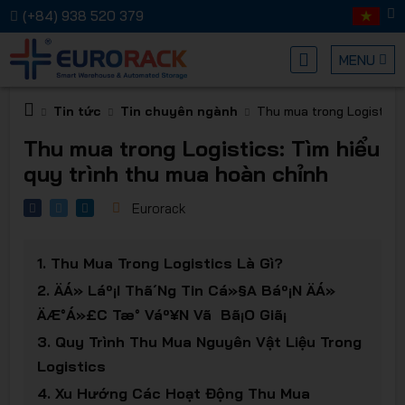
(+84) 938 520 379
MENU
Tin tức
Tin chuyên ngành
Thu mua trong Logistics:
Kệ chứa
Thu mua trong Logistics: Tìm hiểu
quy trình thu mua hoàn chỉnh
Eurorack
1.
Thu Mua Trong Logistics Là Gì?
hàng
2.
Äá» Láº¡i Thã´ng Tin Cá»§a Báº¡n Äá»
Äæ°á»£c Tæ° Váº¥n Vã Bã¡o Giã¡
3.
Quy Trình Thu Mua Nguyên Vật Liệu Trong
Logistics
4.
Xu Hướng Các Hoạt Động Thu Mua