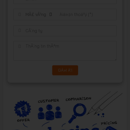
MÃ£ vÃ¹ng
GÁ»­I Ä‘I