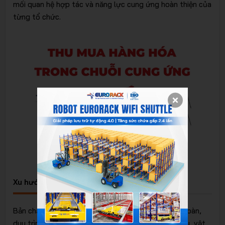
mối quan hệ hợp tác và năng lực cung ứng hoàn thiện của
từng tổ chức.
Xu hướng các hoạt động thu mua Logistics
Bản chất của thu mua là cung cấp "vùng đệm" an toàn,
duy trình tính ổn định cho chuỗi cung ứng. Muốn vậy, vật