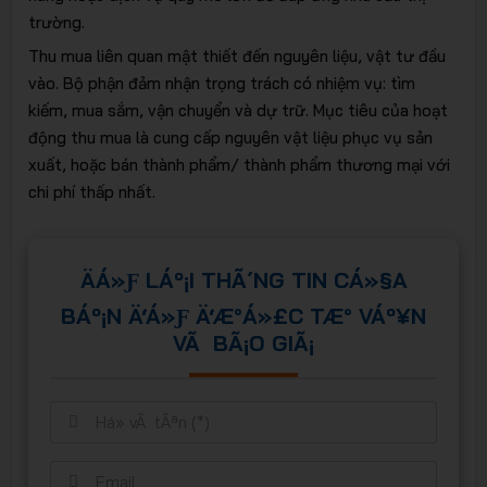
trường.
Thu mua liên quan mật thiết đến nguyên liệu, vật tư đầu
vào. Bộ phận đảm nhận trọng trách có nhiệm vụ: tìm
trữ thông
kiếm, mua sắm, vận chuyển và dự trữ. Mục tiêu của hoạt
động thu mua là cung cấp nguyên vật liệu phục vụ sản
xuất, hoặc bán thành phẩm/ thành phẩm thương mại với
chi phí thấp nhất.
minh
ÄÁ»Ƒ LÁº¡I THÃ´NG TIN CÁ»§A
BÁº¡N Ä‘Á»Ƒ Ä‘Æ°Á»£C TÆ° VÁº¥N
VÃ BÃ¡O GIÃ¡