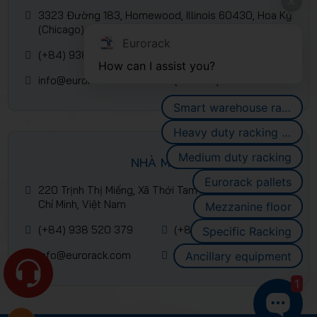
3323 Đường 183, Homewood, Illinois 60430, Hoa Kỳ
(Chicago)
Eurorack
(+84) 938 520 379
(+84) 2839 953 088
How can I assist you?
info@eurorack.com
(+84-28) 399 55 911
Smart warehouse racking systems
Heavy duty racking systems
Medium duty racking
NHÀ MÁY
Eurorack pallets
220 Trịnh Thị Miếng, Xã Thới Tam Môn, Hóc Môn, Hồ
Chí Minh, Việt Nam
Mezzanine floor
(+84) 938 520 379
(+84) 2839 953 088
Specific Racking
info@eurorack.com
(+84-28) 399 55 911
Ancillary equipment
1