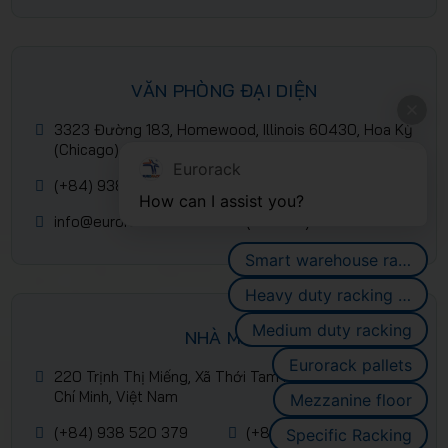
VĂN PHÒNG ĐẠI DIỆN
3323 Đường 183, Homewood, Illinois 60430, Hoa Kỳ
(Chicago)
Eurorack
(+84) 938 520 379
(+84) 2839 953 088
How can I assist you?
info@eurorack.com
(+84-28) 399 55 911
Smart warehouse racking systems
Heavy duty racking systems
Medium duty racking
NHÀ MÁY
Eurorack pallets
220 Trịnh Thị Miếng, Xã Thới Tam Môn, Hóc Môn, Hồ
Chí Minh, Việt Nam
Mezzanine floor
(+84) 938 520 379
(+84) 2839 953 088
Specific Racking