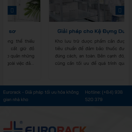
PREVIOUS
NEXT
Giải pháp cho Kệ Đựng Dược phẩm
Kho lưu trữ dược phẩm cần được đầu tư đủ
tiêu chuẩn để đảm bảo thuốc được bảo quản
đúng cách, an toàn. Bên cạnh đó, hệ thống kệ
cũng cần tối ưu để quá trình quản lý và xuất
nhập hàng được thuận tiện. Hiểu được vấn đề
này, Eurorack mang đến cho bạn các giải pháp
kệ để dược phẩm sau.
Eurorack - Giải pháp tối ưu hóa không
Hotline:
(+84) 938
gian nhà kho
520 379