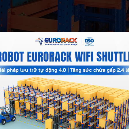
 có khối lượng rất lớn, rất khó khi cất giữ chúng trên kệ Selec
ó thể lắp thêm cần cẩu, giúp quá trình xếp dỡ diễn ra thuận lợi.