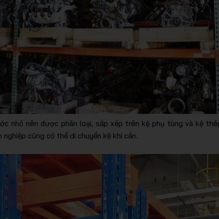
hước nhỏ nên được phân loại, sắp xếp trên kệ phụ tùng và kệ thé
h nghiệp cũng có thể di chuyển kệ khi cần.