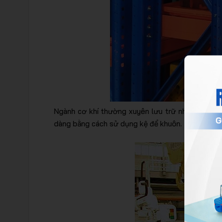
Ngành cơ khí thường xuyên lưu trữ những máy móc
dàng bằng cách sử dụng kệ để khuôn. Thiết kế kệ c