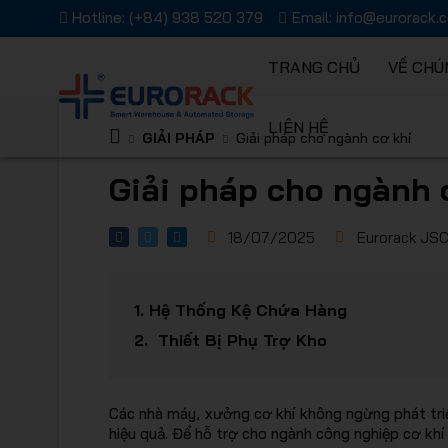
Hotline:
(+84) 938 520 379
Email:
info@eurorack.
TRANG CHỦ
VỀ CHÚ
LIÊN HỆ
Kệ chứa 
GIẢI PHÁP
Giải pháp cho ngành cơ khí
Giải pháp cho ngành 
18/07/2025
Eurorack JS
Giải pháp
1.
Hệ Thống Kệ Chứa Hàng
2.
Thiết Bị Phụ Trợ Kho
Các nhà máy, xưởng cơ khí không ngừng phát triển
hiệu quả. Để hỗ trợ cho ngành công nghiệp cơ khí