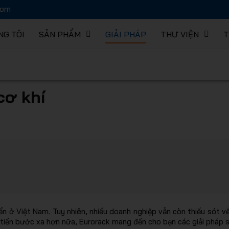
com
NG TÔI
SẢN PHẨM
GIẢI PHÁP
THƯ VIỆN
T
hàng EUR
cơ khí
C
 lưu trữ 
 ở Việt Nam. Tuy nhiên, nhiều doanh nghiệp vẫn còn thiếu sót về
 tiến bước xa hơn nữa, Eurorack mang đến cho bạn các giải pháp s